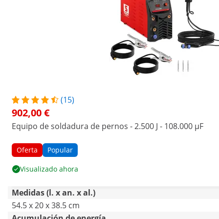
(15)
902,00 €
Equipo de soldadura de pernos - 2.500 J - 108.000 µF
Oferta
Popular
Visualizado ahora
Medidas (l. x an. x al.)
54.5 x 20 x 38.5 cm
Acumulación de energía