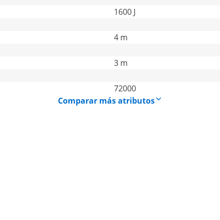
1600 J
4 m
3 m
72000
Comparar más atributos