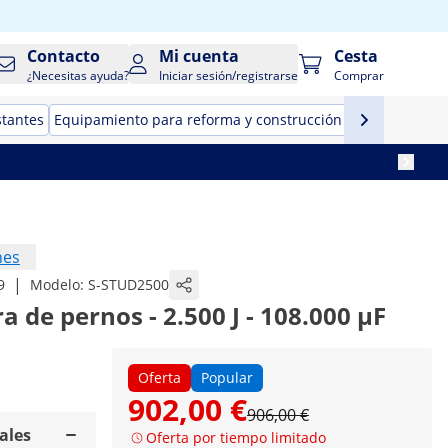
Contacto
Mi cuenta
Cesta
¿Necesitas ayuda?
Iniciar sesión/registrarse
Comprar
stantes
Equipamiento para reforma y construcción
Herramientas
nes
|
9
Modelo:
S-STUD2500
 de pernos - 2.500 J - 108.000 µF
Oferta
Popular
902,00 €
906,00 €
ales
Oferta por tiempo limitado