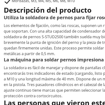
Mordazas, M3, M4, M5, M6, M8, M10
Descripción del producto
Utiliza la soldadora de pernos para fijar ro
Los elementos de fijación, como las roscas, suponen un 
que soportan. Con una alta capacidad de condensador de
soldadora de pernos S-STUD2500 también suelda muy bien
brevemente la punta de ignición del perno y la pieza de t
quedan firmemente unidas. Este proceso permite soldar
metálicas a partir de 0,5 mm.
La máquina para soldar pernos impresiona p
La soldadora es fácil de manejar y dispone de pantallas 
encontrarás tres indicadores de estado (cargando, list
a M10 y una longitud máxima de 40 mm. Dispone de un ma
en la pistola. Tres pasadores cilíndricos en el cabezal d
ajuste continuo tiene marcas que permiten seleccionar 
protección contra cortocircuitos.
Las personas que vieron est