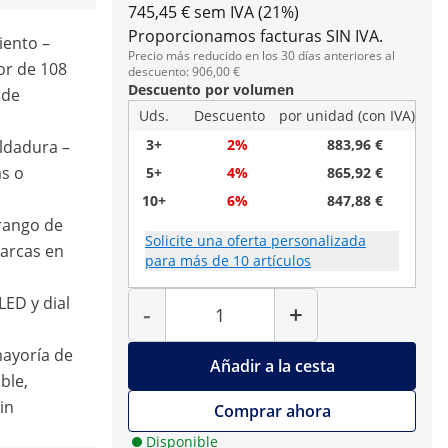
745,45 € sem IVA (21%)
Proporcionamos facturas SIN IVA.
iento –
Precio más reducido en los 30 días anteriores al
or de 108
descuento: 906,00 €
Descuento por volumen
 de
Uds.
Descuento
por unidad (con IVA)
3+
2%
883,96 €
ldadura –
as o
5+
4%
865,92 €
10+
6%
847,88 €
 rango de
Solicite una oferta personalizada
arcas en
para más de 10 artículos
Cantidad
LED y dial
-
+
mayoría de
Añadir a la cesta
ble,
in
Comprar ahora
Disponible