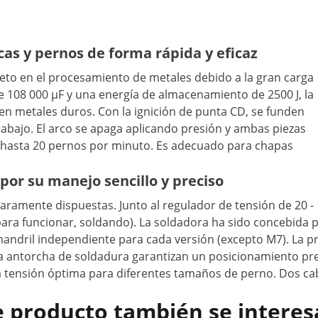
scas y pernos de forma rápida y eficaz
reto en el procesamiento de metales debido a la gran carga
 108 000 µF y una energía de almacenamiento de 2500 J, la
 metales duros. Con la ignición de punta CD, se funden
rabajo. El arco se apaga aplicando presión y ambas piezas
 hasta 20 pernos por minuto. Es adecuado para chapas
or su manejo sencillo y preciso
claramente dispuestas. Junto al regulador de tensión de 20
o para funcionar, soldando). La soldadora ha sido concebi
ndril independiente para cada versión (excepto M7). La pr
e la antorcha de soldadura garantizan un posicionamiento pre
la tensión óptima para diferentes tamaños de perno. Dos c
e producto también se interes