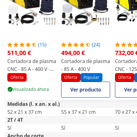
(15)
(24)
511,00 €
494,00 €
732,00 
Cortadora de plasma
Cortadora de plasma
Cortador
CNC - 85 A - 400 V -
- 85 A - 400 V
CNC - 125 
HF
arco pilo
Oferta
Oferta
Popular
Oferta
Visualizado ahora
Ver producto
Ver p
Medidas (l. x an. x al.)
52 x 21 x 37 cm
55 x 37 x 21 cm
70 x 27 x
2T / 4T
Sí
Sí
Sí
Ancho de corte