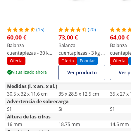
(15)
(20)
60,00 €
73,00 €
64,00 €
Balanza
Balanza
Balanza
cuentapiezas - 30 kg
cuentapiezas - 3 kg /
cuentapie
/ 1 g - 30,5 x 20 cm -
0,05 g - 22,8 x 28 cm -
/ 1 g - 21
Oferta
Oferta
Popular
Oferta
batería 72 h - 3 LCD
batería 80 h - 3 LCD
LCD
Visualizado ahora
Ver producto
Ver p
Medidas (l. x an. x al.)
30.5 x 32 x 11.6 cm
35 x 28.5 x 12.5 cm
35 x 27 x
Advertencia de sobrecarga
Sí
Sí
Sí
Altura de las cifras
16 mm
18.75 mm
14.5 mm