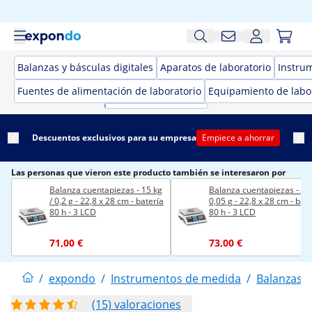
Balanzas y básculas digitales
Aparatos de laboratorio
Instru
Fuentes de alimentación de laboratorio
Equipamiento de labo
Descuentos exclusivos para su empresa
Empiece a ahorrar
Las personas que vieron este producto también se interesaron por
Balanza cuentapiezas - 15 kg
Balanza cuentapiezas - 3 k
/ 0,2 g - 22,8 x 28 cm - batería
0,05 g - 22,8 x 28 cm - bat
80 h - 3 LCD
80 h - 3 LCD
71,00 €
73,00 €
/
expondo
/
Instrumentos de medida
/
Balanzas y
(15) valoraciones