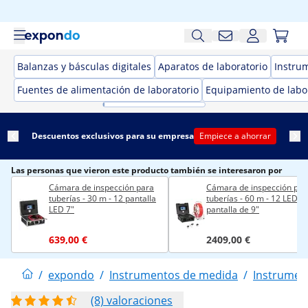
Balanzas y básculas digitales
Aparatos de laboratorio
Instru
Fuentes de alimentación de laboratorio
Equipamiento de labo
Descuentos exclusivos para su empresa
Empiece a ahorrar
Las personas que vieron este producto también se interesaron por
Cámara de inspección para
Cámara de inspección par
tuberías - 30 m - 12 pantalla
tuberías - 60 m - 12 LED -
LED 7"
pantalla de 9"
639,00 €
2409,00 €
/
expondo
/
Instrumentos de medida
/
Instrumen
(8) valoraciones