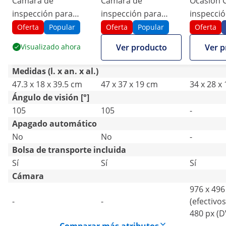
Cámara de
Cámara de
Ocasión 
inspección para
inspección para
inspecció
tuberías - 50 m - 12
tuberías - 30 m - 12
tuberías -
Oferta
Popular
Oferta
Popular
Oferta
LED - pantalla de 7"
pantalla LED 7"
LED - pan
Visualizado ahora
Ver producto
Ver p
Medidas (l. x an. x al.)
47.3 x 18 x 39.5 cm
47 x 37 x 19 cm
34 x 28 x
Ángulo de visión [°]
105
105
-
Apagado automático
No
No
-
Bolsa de transporte incluida
Sí
Sí
Sí
Cámara
976 x 496
-
-
(efectivos
480 px (D