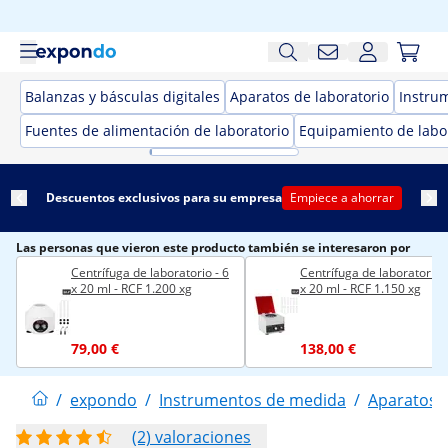
Balanzas y básculas digitales
Aparatos de laboratorio
Instru
Fuentes de alimentación de laboratorio
Equipamiento de labo
Descuentos exclusivos para su empresa
Empiece a ahorrar
Las personas que vieron este producto también se interesaron por
Centrífuga de laboratorio - 6
Centrífuga de laboratorio 
x 20 ml - RCF 1.200 xg
x 20 ml - RCF 1.150 xg
79,00 €
138,00 €
/
expondo
/
Instrumentos de medida
/
Aparatos d
(2) valoraciones