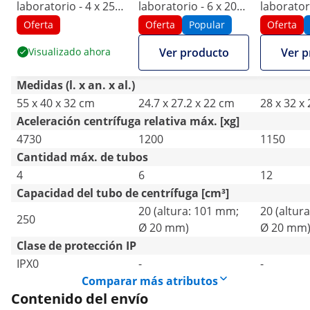
laboratorio - 4 x 250
laboratorio - 6 x 20
laboratori
ml - RCF 4730 xg
ml - RCF 1.200 xg
ml - RCF 
Oferta
Oferta
Popular
Oferta
Visualizado ahora
Ver producto
Ver p
Medidas (l. x an. x al.)
55 x 40 x 32 cm
24.7 x 27.2 x 22 cm
28 x 32 x
Aceleración centrífuga relativa máx. [xg]
4730
1200
1150
Cantidad máx. de tubos
4
6
12
Capacidad del tubo de centrífuga [cm³]
20 (altura: 101 mm;
20 (altur
250
Ø 20 mm)
Ø 20 mm
Clase de protección IP
IPX0
-
-
Comparar más atributos
Contenido del envío