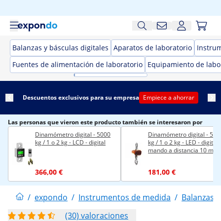
Balanzas y básculas digitales
Aparatos de laboratorio
Instru
Fuentes de alimentación de laboratorio
Equipamiento de labo
Descuentos exclusivos para su empresa
Empiece a ahorrar
Las personas que vieron este producto también se interesaron por
Dinamómetro digital - 5000
Dinamómetro digital - 500
kg / 1 o 2 kg - LCD - digital
kg / 1 o 2 kg - LED - digital 
mando a distancia 10 m
366,00 €
181,00 €
/
expondo
/
Instrumentos de medida
/
Balanzas y
(30) valoraciones