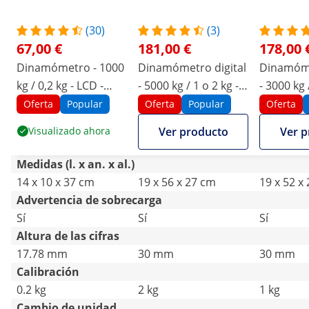
(30)
(3)
67,00 €
181,00 €
178,00 
Dinamómetro - 1000
Dinamómetro digital
Dinamóme
kg / 0,2 kg - LCD -
- 5000 kg / 1 o 2 kg -
- 3000 kg 
digital
LED - digital - mando
- digital 
Oferta
Popular
Oferta
Popular
Oferta
a distancia 10 m
distancia
Visualizado ahora
Ver producto
Ver p
Medidas (l. x an. x al.)
14 x 10 x 37 cm
19 x 56 x 27 cm
19 x 52 x
Advertencia de sobrecarga
Sí
Sí
Sí
Altura de las cifras
17.78 mm
30 mm
30 mm
Calibración
0.2 kg
2 kg
1 kg
Cambio de unidad