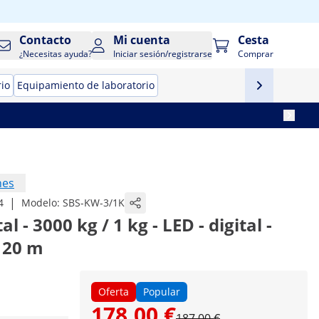
Contacto
Mi cuenta
Cesta
¿Necesitas ayuda?
Iniciar sesión/registrarse
Comprar
rio
Equipamiento de laboratorio
nes
|
4
Modelo:
SBS-KW-3/1K
 - 3000 kg / 1 kg - LED - digital -
 20 m
Oferta
Popular
178,00 €
187,00 €