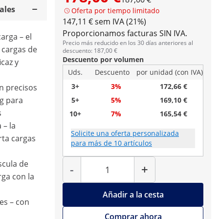
ales
Oferta por tiempo limitado
147,11 € sem IVA (21%)
Proporcionamos facturas SIN IVA.
arga – el
Precio más reducido en los 30 días anteriores al
 cargas de
descuento: 187,00 €
Descuento por volumen
icaz y
Uds.
Descuento
por unidad (con IVA)
3+
3%
172,66 €
n precisos
kg para
5+
5%
169,10 €
s
10+
7%
165,54 €
 – la
Solicite una oferta personalizada
rta cargas
para más de 10 artículos
Cantidad
scula de
-
+
ga con la
Añadir a la cesta
es – con
Comprar ahora