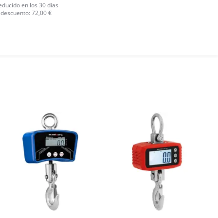
educido en los 30 días
 descuento: 72,00 €