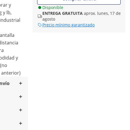
brar y
Disponible
 y lb,
ENTREGA GRATUITA
aprox. lunes, 17 de
agosto
industrial
Precio mínimo garantizado
antalla
distancia
ra
odidad y
 (no
 anterior)
envío