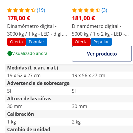
(19)
(3)
178,00 €
181,00 €
Dinamómetro digital -
Dinamómetro digital -
3000 kg / 1 kg - LED - digital
5000 kg / 1 o 2 kg - LED -
- mando a distancia 20 m
digital - mando a distancia
Oferta
Popular
Oferta
Popular
10 m
Visualizado ahora
Ver producto
Medidas (l. x an. x al.)
19 x 52 x 27 cm
19 x 56 x 27 cm
Advertencia de sobrecarga
Sí
Sí
Altura de las cifras
30 mm
30 mm
Calibración
1 kg
2 kg
Cambio de unidad