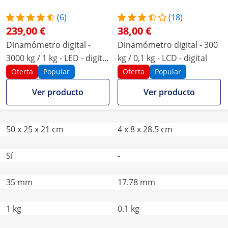
(6)
(18)
239,00 €
38,00 €
Dinamómetro digital -
Dinamómetro digital - 300
3000 kg / 1 kg - LED - digital
kg / 0,1 kg - LCD - digital
- mando a distancia 50 m
Oferta
Popular
Oferta
Popular
Ver producto
Ver producto
50 x 25 x 21 cm
4 x 8 x 28.5 cm
Sí
-
35 mm
17.78 mm
1 kg
0.1 kg