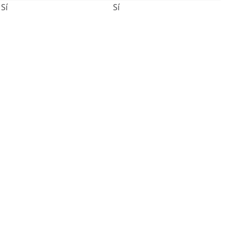
Sí
Sí