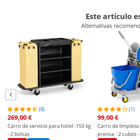
Este artículo 
Alternativas recomend
Fregadoras industriales
Generadores de ozono
Limpiador por
Barredoras industriales manuales
Lavabos
Purificadores de a
Descuentos exclusivos para su empresa
Empiece a ahorrar
Las personas que vieron este producto también se interesaron por
Carro de limpieza industrial -
Carro de limpieza industria
con prensa - 2 cubos - 36 L
con bolsa para colada y ta
(8)
(1)
99,00 €
111,00 €
269,00 €
99,00 €
/
expondo
/
Maquinaria de limpieza
/
Carros de l
Carro de servicio para hotel -150 kg
Carro de limpieza 
- 2 bolsas
prensa - 2 cubos -
(2) valoraciones