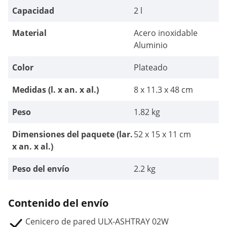
Capacidad
2 l
Material
Acero inoxidable
Aluminio
Color
Plateado
Medidas (l. x an. x al.)
8 x 11.3 x 48 cm
Peso
1.82 kg
Dimensiones del paquete (lar.
52 x 15 x 11 cm
x an. x al.)
Peso del envío
2.2 kg
Contenido del envío
Cenicero de pared ULX-ASHTRAY 02W