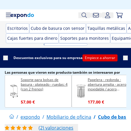
Escritorios
Cubo de basura con sensor
Taquillas metálicas
A
Cajas fuertes para dinero
Soportes para monitores
Equipamie
Descuentos exclusivos para su empresa
Empiece a ahorrar
Las personas que vieron este producto también se interesaron por
Soporte para bolsas de
Papelera - redonda -
basura - plateado - ruedas: 4
abertura amplia - acero
(con 2 frenos)
inoxidable / acero
galvanizado - plateada
57,00 €
177,00 €
/
expondo
/
Mobiliario de oficina
/
Cubo de basur
(2) valoraciones