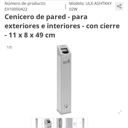
Número de producto:
Modelo:
ULX-ASHTRAY
|
EX10050422
02W
Cenicero de pared - para
exteriores e interiores - con cierre
- 11 x 8 x 49 cm
1/5