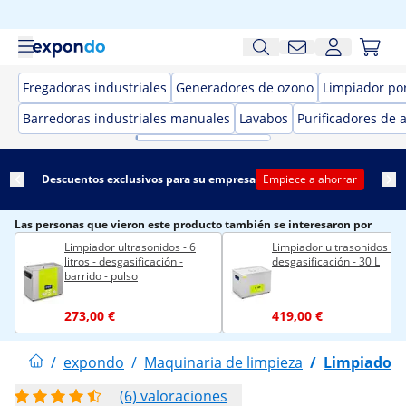
Fregadoras industriales
Generadores de ozono
Limpiador por
Barredoras industriales manuales
Lavabos
Purificadores de a
Descuentos exclusivos para su empresa
Empiece a ahorrar
Las personas que vieron este producto también se interesaron por
Limpiador ultrasonidos - 6
Limpiador ultrasonidos -
litros - desgasificación -
desgasificación - 30 L
barrido - pulso
273,00 €
419,00 €
/
expondo
/
Maquinaria de limpieza
/
Limpiador 
(6) valoraciones