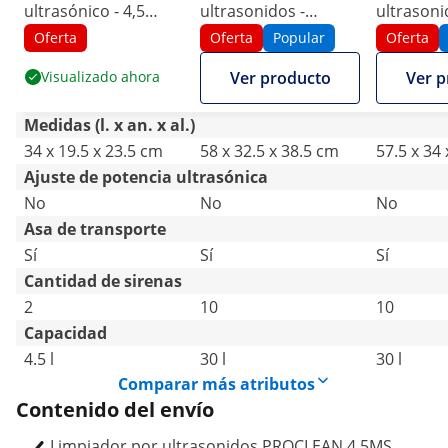
ultrasónico - 4,5
ultrasonidos -
ultrasoni
litros - 120 W
desgasificación - 30 L
litros - 6
Oferta
Oferta
Popular
Oferta
Visualizado ahora
Ver producto
Ver p
Medidas (l. x an. x al.)
34 x 19.5 x 23.5 cm
58 x 32.5 x 38.5 cm
57.5 x 34
Ajuste de potencia ultrasónica
No
No
No
Asa de transporte
Sí
Sí
Sí
Cantidad de sirenas
2
10
10
Capacidad
4.5 l
30 l
30 l
Comparar más atributos
Contenido del envío
Limpiador por ultrasonidos PROCLEAN 4.5MS