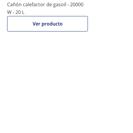
Cañón calefactor de gasoil - 20000
W - 20 L
Ver producto
Oferta
537,00 €
554,00 €
Oferta por tiempo limitado
443,80 € sem IVA (21%)
Proporcionamos facturas
SIN IVA.