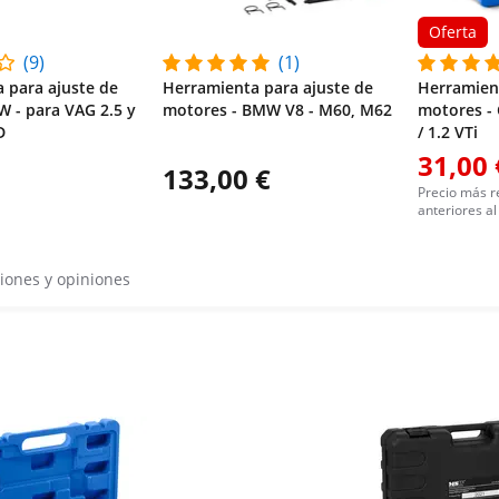
Oferta
(9)
(1)
 para ajuste de
Herramienta para ajuste de
Herramient
W - para VAG 2.5 y
motores - BMW V8 - M60, M62
motores - 
D
/ 1.2 VTi
31,00 
133,00 €
Precio más r
anteriores al
iones y opiniones