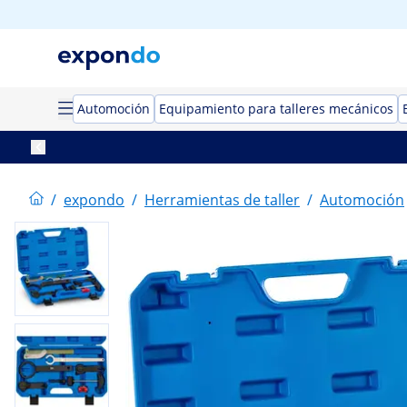
Automoción
Equipamiento para talleres mecánicos
/
expondo
/
Herramientas de taller
/
Automoción