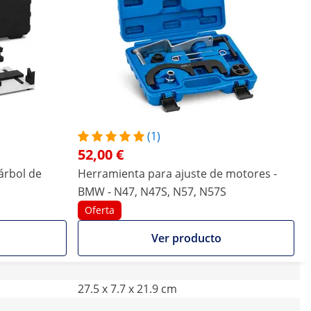
(1)
52,00 €
árbol de
Herramienta para ajuste de motores -
BMW - N47, N47S, N57, N57S
Oferta
Ver producto
27.5 x 7.7 x 21.9 cm