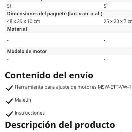
Sí
Sí
Dimensiones del paquete (lar. x an. x al.)
48 x 29 x 10 cm
25 x 20 x 7 
Material
-
-
Modelo de motor
-
-
Contenido del envío
Herramienta para ajuste de motores MSW-ETT-VW-1
Maletín
Instrucciones
Descripción del producto