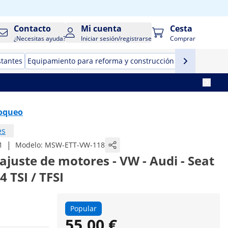
Contacto
Mi cuenta
Cesta
¿Necesitas ayuda?
Iniciar sesión/registrarse
Comprar
stantes
Equipamiento para reforma y construcción
Herramientas
loqueo
es
|
1
Modelo:
MSW-ETT-VW-118
juste de motores - VW - Audi - Seat
.4 TSI / TFSI
Popular
55,00 €