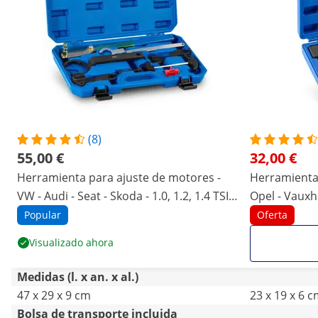
(8)
55,00 €
32,00 €
Herramienta para ajuste de motores -
Herramienta 
VW - Audi - Seat - Skoda - 1.0, 1.2, 1.4 TSI /
Opel - Vauxha
TFSI
Popular
Oferta
Visualizado ahora
Medidas (l. x an. x al.)
47 x 29 x 9 cm
23 x 19 x 6 
Bolsa de transporte incluida