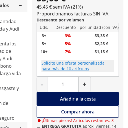
ales
45,45 € sem IVA (21%)
Proporcionamos facturas SIN IVA.
Descuento por volumen
cantidad
Uds.
Descuento
por unidad (con IVA)
da y Audi
3+
3%
53,35 €
s
enta los
5+
5%
52,25 €
ad de
10+
7%
51,15 €
y Audi
Solicite una oferta personalizada
rbono
para más de 10 artículos
larga vida
Cantidad
-
+
esgaste y
Añadir a la cesta
n de
Comprar ahora
 seguro
¡Últimas piezas! Artículos restantes: 3
ENTREGA GRATUITA
aprox. viernes, 14