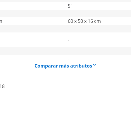
Sí
cm
60 x 50 x 16 cm
-
-
Comparar más atributos
18