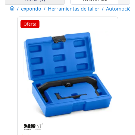
/
expondo
/
Herramientas de taller
/
Automoción
Oferta