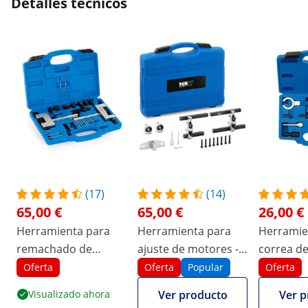
Detalles técnicos
(17)
(14)
65,00 €
65,00 €
26,00 €
Herramienta para
Herramienta para
Herramie
remachado de
ajuste de motores -
correa d
cadena de
Ford
distribuci
Oferta
Oferta
Popular
Oferta
distribución -
del árbol 
Visualizado ahora
Ver producto
Ver p
Mercedes - Jeep -
piezas - u