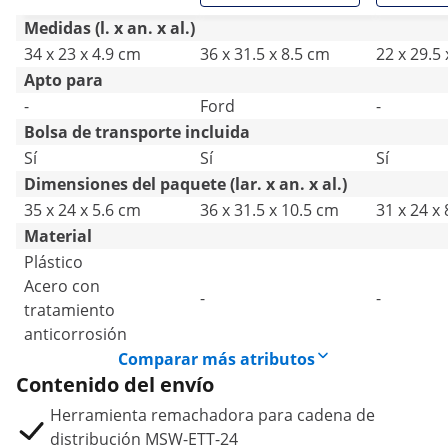
Chrysler - 13 piezas
para moto
Medidas (l. x an. x al.)
de VW LT 
34 x 23 x 4.9 cm
36 x 31.5 x 8.5 cm
22 x 29.5
Transpor
Apto para
-
Ford
-
Bolsa de transporte incluida
Sí
Sí
Sí
Dimensiones del paquete (lar. x an. x al.)
35 x 24 x 5.6 cm
36 x 31.5 x 10.5 cm
31 x 24 x
Material
Plástico
Acero con
-
-
tratamiento
anticorrosión
Comparar más atributos
Contenido del envío
Herramienta remachadora para cadena de
distribución MSW-ETT-24