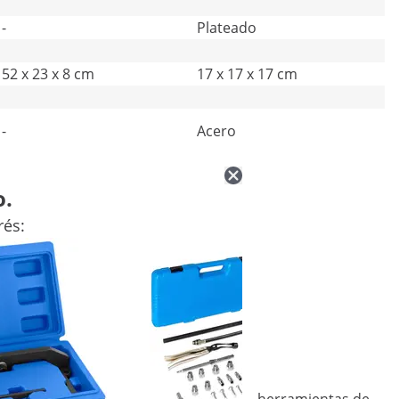
-
Plateado
52 x 23 x 8 cm
17 x 17 x 17 cm
-
Acero
o.
rés: