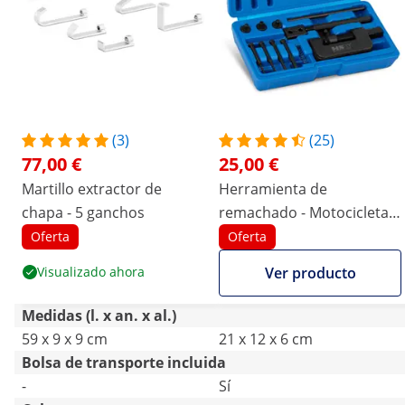
(3)
(25)
77,00 €
25,00 €
Martillo extractor de
Herramienta de
chapa - 5 ganchos
remachado - Motocicleta -
3 puntas de separación -
Oferta
Oferta
Acero al carbono
Visualizado ahora
Ver producto
Medidas (l. x an. x al.)
59 x 9 x 9 cm
21 x 12 x 6 cm
Bolsa de transporte incluida
-
Sí