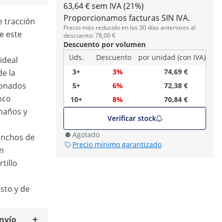
63,64 € sem IVA (21%)
Proporcionamos facturas SIN IVA.
e tracción
Precio más reducido en los 30 días anteriores al
e este
descuento: 78,00 €
Descuento por volumen
Uds.
Descuento
por unidad (con IVA)
ideal
3+
3%
74,69 €
de la
ionados
5+
6%
72,38 €
nco
10+
8%
70,84 €
maños y
Verificar stock
Agotado
anchos de
Precio mínimo garantizado
in
tillo
sto y de
envío