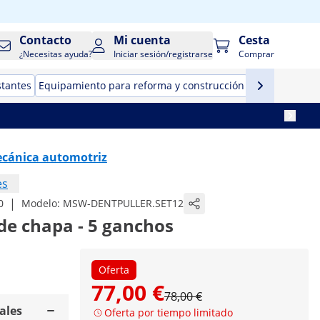
Contacto
Mi cuenta
Cesta
¿Necesitas ayuda?
Iniciar sesión/registrarse
Comprar
stantes
Equipamiento para reforma y construcción
Herramientas
ecánica automotriz
es
|
0
Modelo:
MSW-DENTPULLER.SET12
 de chapa - 5 ganchos
Oferta
77,00 €
78,00 €
ales
Oferta por tiempo limitado