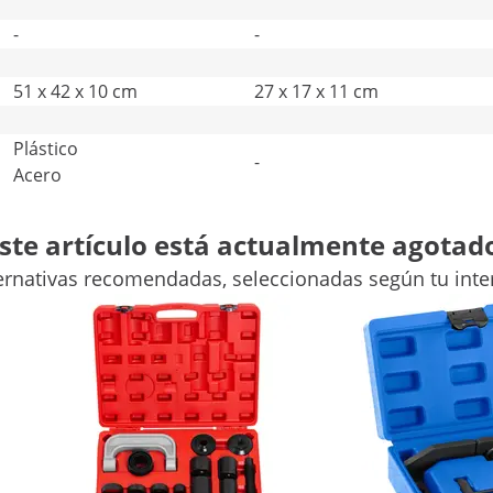
-
-
51 x 42 x 10 cm
27 x 17 x 11 cm
Plástico
-
Acero
Comparar más atributos
ste artículo está actualmente agotad
ernativas recomendadas, seleccionadas según tu inte
T12
tillo deslizante perfecto contra abolladuras