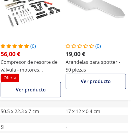
(6)
(0)
56,00 €
19,00 €
Compresor de resorte de
Arandelas para spotter -
válvula - motores
50 piezas
gasolina/diésel con 8, 16,
Oferta
Ver producto
24 válvulas
Ver producto
50.5 x 22.3 x 7 cm
17 x 12 x 0.4 cm
Sí
-