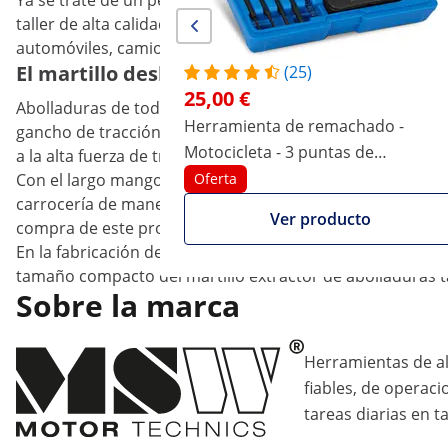
Ya se trate de un pequeño daño por granizo o un desagr
taller de alta calidad, alisa cualquier abolladura de form
automóviles, camiones o motocicletas. La facilidad de uso
El martillo deslizante profesional de la g
(25)
25,00 €
Abolladuras de todo tamaño y forma se pueden eliminar f
Herramienta de remachado -
gancho de tracción a la superficie de la carrocería, de m
Motocicleta - 3 puntas de
a la alta fuerza de tracción, se pueden tratar incluso gr
separación - Acero al carbono
Con el largo mango de 17 cm, tendrás la herramienta bien 
Oferta
carrocería de manera óptima. En la rosca del martillo ex
Ver producto
compra de este producto obtendrás cinco prácticos gancho
En la fabricación del martillo extractor se ha empleado ac
tamaño compacto del martillo extractor de abolladuras 
Sobre la marca
Herramientas de al
fiables, de operaci
tareas diarias en ta