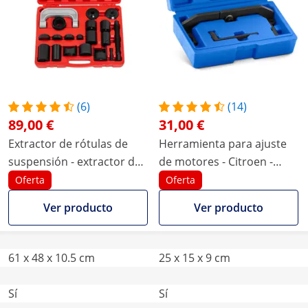
(6)
(14)
89,00 €
31,00 €
Extractor de rótulas de
Herramienta para ajuste
suspensión - extractor de
de motores - Citroen -
terminales de dirección -
Peugeot - 1.0 / 1.2 VTi
Oferta
Oferta
extractor de rótulas - para
Ver producto
Ver producto
furgonetas, pickups, vans
o SUV - 21 piezas
61 x 48 x 10.5 cm
25 x 15 x 9 cm
Sí
Sí