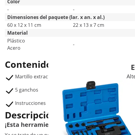
Color
-
-
Dimensiones del paquete (lar. x an. x al.)
60 x 12 x 11 cm
22 x 13 x 7 cm
Material
Plástico
-
Acero
Contenido del envío
E
Alt
Martillo extractor para chapa MSW-DENTPULLER.SE
5 ganchos
Instrucciones
Descripción del producto
¡Esta herramienta es imprescindible! El mar