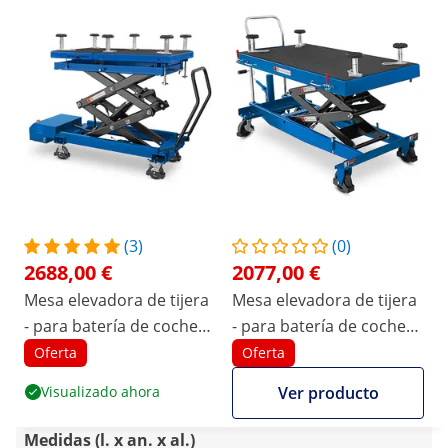
(3)
(0)
2688,00 €
2077,00 €
Mesa elevadora de tijera
Mesa elevadora de tijera
- para batería de coche
- para batería de coche
EVA - con ruedas - 750 W
EVA - con ruedas - hasta
Oferta
Oferta
- hasta 1200 kg
1000 kg
Visualizado ahora
Ver producto
Medidas (l. x an. x al.)