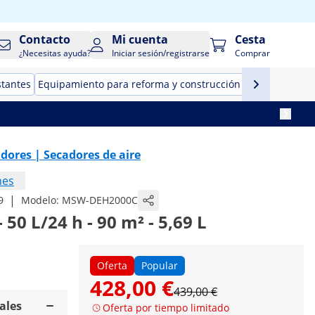
Contacto
Mi cuenta
Cesta
¿Necesitas ayuda?
Iniciar sesión/registrarse
Comprar
stantes
Equipamiento para reforma y construcción
Herramientas
dores | Secadores de aire
nes
|
9
Modelo:
MSW-DEH2000C
50 L/24 h - 90 m² - 5,69 L
Oferta
Popular
428,00 €
439,00 €
ales
Oferta por tiempo limitado