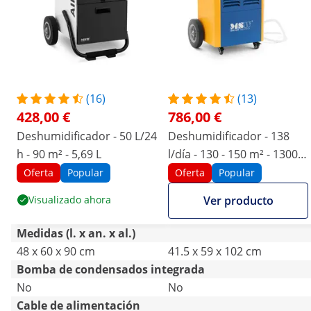
(16)
(13)
428,00 €
786,00 €
Deshumidificador - 50 L/24
Deshumidificador - 138
h - 90 m² - 5,69 L
l/día - 130 - 150 m² - 1300
m³/h - con asa - Pro Series
Oferta
Popular
Oferta
Popular
Visualizado ahora
Ver producto
Medidas (l. x an. x al.)
48 x 60 x 90 cm
41.5 x 59 x 102 cm
Bomba de condensados integrada
No
No
Cable de alimentación