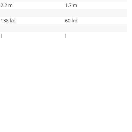
2.2 m
1.7 m
138 l/d
60 l/d
I
I