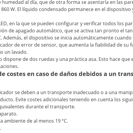
 humedad al día, que de otra forma se asentaría en las pared
0 W. El líquido condensado permanece en el dispositivo y e
LED, en la que se pueden configurar y verificar todos los 
ón de apagado automático, que se activa tan pronto el tanq
C. Además, el dispositivo se inicia automáticamente cuando
ador de error de sensor, que aumenta la fiabilidad de su f
as un lavado.
arato dispone de dos ruedas y una práctica asa. Esto hace q
taciones.
de costes en caso de daños debidos a un tra
ficador se deben a un transporte inadecuado o a una manipu
ducto. Evite costes adicionales teniendo en cuenta los sigu
equivalentes durante el transporte.
aparato.
ra ambiente de al menos 19 °C.
.