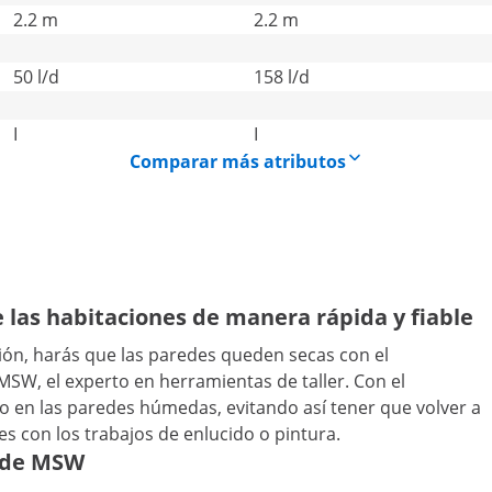
2.2 m
2.2 m
50 l/d
158 l/d
I
I
Comparar más atributos
 las habitaciones de manera rápida y fiable
ión, harás que las paredes queden secas con el
W, el experto en herramientas de taller. Con el
 en las paredes húmedas, evitando así tener que volver a
es con los trabajos de enlucido o pintura.
r de MSW