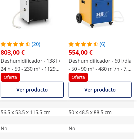
(20)
(6)
803,00 €
554,00 €
Deshumidificador - 138 l /
Deshumidificador - 60 l/día
24 h - 50 - 230 m² - 1129
- 50 - 90 m² - 480 m³/h - 7,5
m³/h - con asa
L - con asa - Pro Series
Oferta
Oferta
Ver producto
Ver producto
56.5 x 53.5 x 115.5 cm
50 x 48.5 x 88.5 cm
No
No