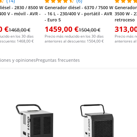
(14)
(6)
iésel - 2830 / 8500 W
Generador diésel - 6370 / 7500 W
Generador 
400 V - móvil - AVR -
- 16 L - 230/400 V - portátil - AVR
3500 W - 2
- Euro 5
retroceso
0 €
1459,00 €
313,00
1468,00 €
1504,00 €
ucido en los 30 días
Precio más reducido en los 30 días
Precio más r
descuento: 1468,00 €
anteriores al descuento: 1504,00 €
anteriores a
iones y opiniones
Preguntas frecuentes