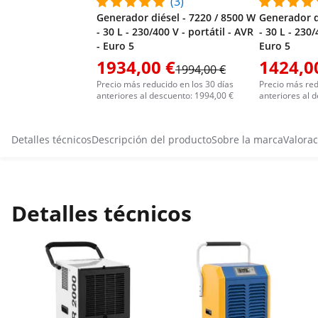
(3)
Generador diésel - 7220 / 8500 W
Generador d
- 30 L - 230/400 V - portátil - AVR
- 30 L - 230/
- Euro 5
Euro 5
1934,00 €
1424,0
1994,00 €
Precio más reducido en los 30 días
Precio más red
anteriores al descuento: 1994,00 €
anteriores al 
Detalles técnicos
Descripción del producto
Sobre la marca
Valorac
Detalles técnicos