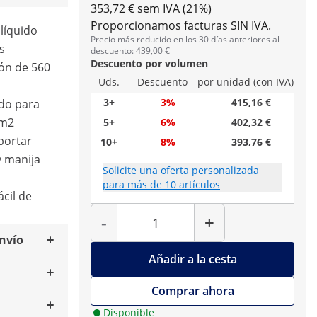
353,72 € sem IVA (21%)
Proporcionamos facturas SIN IVA.
 líquido
Precio más reducido en los 30 días anteriores al
s
descuento: 439,00 €
Descuento por volumen
ión de 560
Uds.
Descuento
por unidad (con IVA)
3+
3%
415,16 €
do para
 m2
5+
6%
402,32 €
portar
10+
8%
393,76 €
y manija
Solicite una oferta personalizada
para más de 10 artículos
ácil de
Cantidad
-
+
envío
Añadir a la cesta
Comprar ahora
Disponible