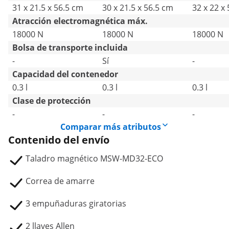
31 x 21.5 x 56.5 cm
30 x 21.5 x 56.5 cm
32 x 22 x
Atracción electromagnética máx.
18000 N
18000 N
18000 N
Bolsa de transporte incluida
-
Sí
-
Capacidad del contenedor
0.3 l
0.3 l
0.3 l
Clase de protección
-
-
-
Comparar más atributos
Contenido del envío
Taladro magnético MSW-MD32-ECO
Correa de amarre
3 empuñaduras giratorias
2 llaves Allen