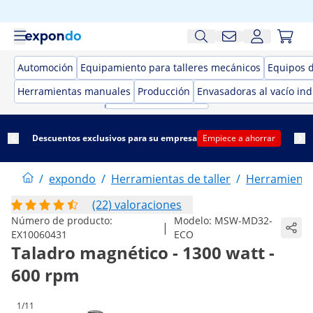
Automoción
Equipamiento para talleres mecánicos
Equipos 
Herramientas manuales
Producción
Envasadoras al vacío ind
Descuentos exclusivos para su empresa
Empiece a ahorrar
/
expondo
/
Herramientas de taller
/
Herramientas
(22) valoraciones
Número de producto:
Modelo:
MSW-MD32-
|
EX10060431
ECO
Taladro magnético - 1300 watt -
600 rpm
1/11