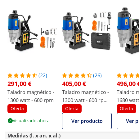
(22)
(26)
291,00 €
405,00 €
496,00 
Taladro magnético -
Taladro magnético -
Taladro m
1300 watt - 600 rpm
1300 watt - 600 rpm -
1680 watt
vástago Weldon - 19
Oferta
Oferta
Oferta
mm
Visualizado ahora
Ver producto
Ver p
Medidas (l. x an. x al.)