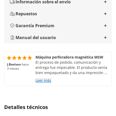
Información sobre el envío
Repuestos
Garantía Premium
Manual del usuario
Máquina perforadora magnética MSW
El proceso de pedido, comunicación y
J.Boelsen
hace
entrega fue impecable. El producto venía
3 meses
bien empaquetado y da una impresión de
solidez y alta calidad. Todo está fabricado
Leer más
con gran precisión, sin holguras ni ruidos
extraños. Funciona a la perfección, como
debe funcionar un taladro magnético.
Ahora solo falta que dure mucho tiempo;
el tiempo lo dirá. ¡Crucemos los dedos!
Detalles técnicos