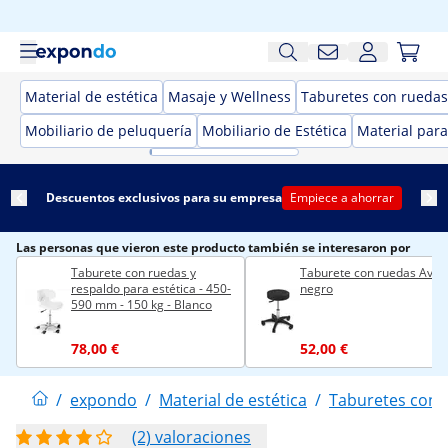
Material de estética
Masaje y Wellness
Taburetes con ruedas 
Mobiliario de peluquería
Mobiliario de Estética
Material para
Descuentos exclusivos para su empresa
Empiece a ahorrar
Las personas que vieron este producto también se interesaron por
Taburete con ruedas y
Taburete con ruedas Avers
respaldo para estética - 450-
negro
590 mm - 150 kg - Blanco
78,00 €
52,00 €
/
expondo
/
Material de estética
/
Taburetes con r
(2) valoraciones