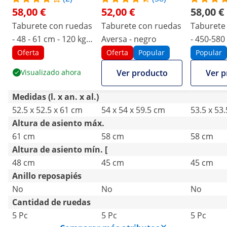
58,00 €
52,00 €
58,00 €
Taburete con ruedas
Taburete con ruedas
Taburete
- 48 - 61 cm - 120 kg -
Aversa - negro
- 450-580
negro
kg - Gris
Oferta
Oferta
Popular
Popular
Visualizado ahora
Ver producto
Ver p
Medidas (l. x an. x al.)
52.5 x 52.5 x 61 cm
54 x 54 x 59.5 cm
53.5 x 53
Altura de asiento máx.
61 cm
58 cm
58 cm
Altura de asiento mín. [
48 cm
45 cm
45 cm
Anillo reposapiés
No
No
No
Cantidad de ruedas
5 Pc
5 Pc
5 Pc