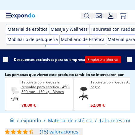
Material de estética
Masaje y Wellness
Taburetes con ruedas 
Mobiliario de peluquería
Mobiliario de Estética
Material para
Descuentos exclusivos para su empresa
Empiece a ahorrar
Las personas que vieron este producto también se interesaron por
Taburete con ruedas y
Taburete con ruedas Avers
respaldo para estética - 450-
negro
590 mm - 150 kg - Blanco
78,00 €
52,00 €
/
expondo
/
Material de estética
/
Taburetes con r
(15) valoraciones