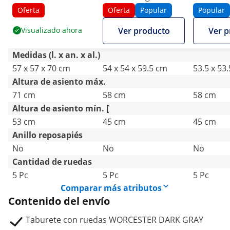
kg - Gris oscuro
kg - Gris
Oferta
Oferta
Popular
Popular
Visualizado ahora
Ver producto
Ver p
Medidas (l. x an. x al.)
57 x 57 x 70 cm
54 x 54 x 59.5 cm
53.5 x 53
Altura de asiento máx.
71 cm
58 cm
58 cm
Altura de asiento mín. [
53 cm
45 cm
45 cm
Anillo reposapiés
No
No
No
Cantidad de ruedas
5 Pc
5 Pc
5 Pc
Comparar más atributos
Contenido del envío
Taburete con ruedas WORCESTER DARK GRAY