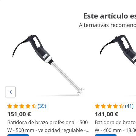
Este artículo 
Alternativas recomend
Máquinas para venta ambulante
Maquinaria hostelería
Mobil
Maquinaria de refrigeración para hostelería
Equipamiento de
Descuentos exclusivos para su empresa
Empiece a ahorrar
/
expondo
/
Material de hostelería
/
Maquinaria d
(3) valoraciones
Número de producto:
Modelo:
RCSM-450-
|
EX10012281
235
(39)
(41)
Batidora de brazo - 450 W - Royal
151,00 €
141,00 €
Catering - 350 mm - 4.000 - 16.000
Batidora de brazo profesional - 500
Batidora de brazo
r.p.m.
W - 500 mm - velocidad regulable -
W - 400 mm - 18.