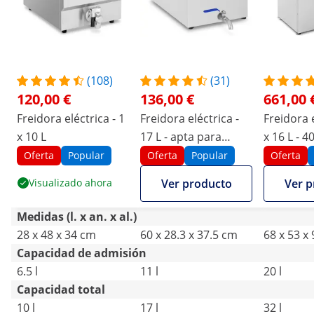
(108)
(31)
120,00 €
136,00 €
661,00 
Freidora eléctrica - 1
Freidora eléctrica -
Freidora e
x 10 L
17 L - apta para
x 16 L - 4
pescado
mueble
Oferta
Popular
Oferta
Popular
Oferta
Visualizado ahora
Ver producto
Ver p
Medidas (l. x an. x al.)
28 x 48 x 34 cm
60 x 28.3 x 37.5 cm
68 x 53 x
Capacidad de admisión
6.5 l
11 l
20 l
Capacidad total
10 l
17 l
32 l