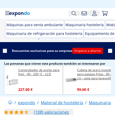
Máquinas para venta ambulante
Maquinaria hostelería
Mobil
Maquinaria de refrigeración para hostelería
Equipamiento de
Descuentos exclusivos para su empresa
Empiece a ahorrar
Las personas que vieron este producto también se interesaron por
Comprobador de aceite para
Cubeta de acero inoxidabl
freír - 40 - 200 °C - LCD
para patatas fritas - 80 x 3
cm - apta para lavavajillas 
Royal Catering
227,00 €
99,00 €
/
expondo
/
Material de hostelería
/
Maquinaria h
(108) valoraciones