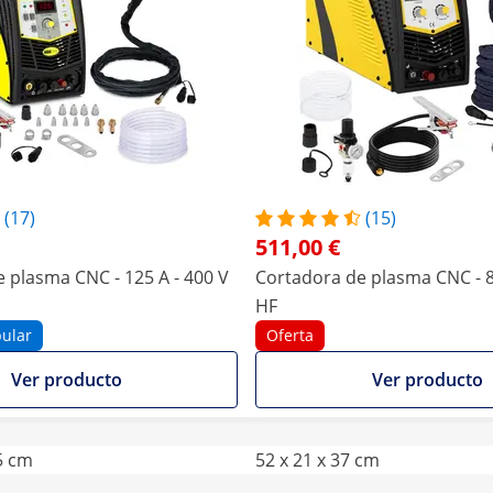
(17)
(15)
511,00 €
 plasma CNC - 125 A - 400 V
Cortadora de plasma CNC - 85
HF
ular
Oferta
Ver producto
Ver producto
.5 cm
52 x 21 x 37 cm