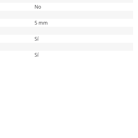
No
5 mm
Sí
Sí