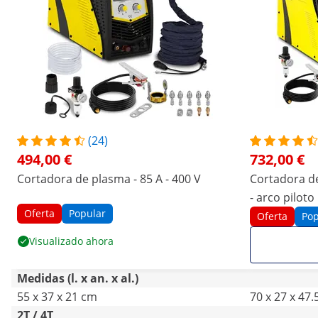
(24)
494,00 €
732,00 €
Cortadora de plasma - 85 A - 400 V
Cortadora de
- arco piloto
Oferta
Popular
Oferta
Pop
Visualizado ahora
Medidas (l. x an. x al.)
55 x 37 x 21 cm
70 x 27 x 47
2T / 4T