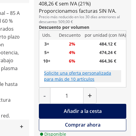
408,26 € sem IVA (21%)
Proporcionamos facturas SIN IVA.
al – 85 A
Precio más reducido en los 30 días anteriores al
l 60 %
descuento: 509,00 €
Descuento por volumen
arados
Uds.
Descuento
por unidad (con IVA)
rto plazo
3+
2%
484,12 €
ón
potencia,
5+
4%
474,24 €
trabajo
10+
6%
464,36 €
e plasma
Solicite una oferta personalizada
para más de 10 artículos
de hasta
Cantidad
-
+
ctura
Añadir a la cesta
 red.
Comprar ahora
Disponible