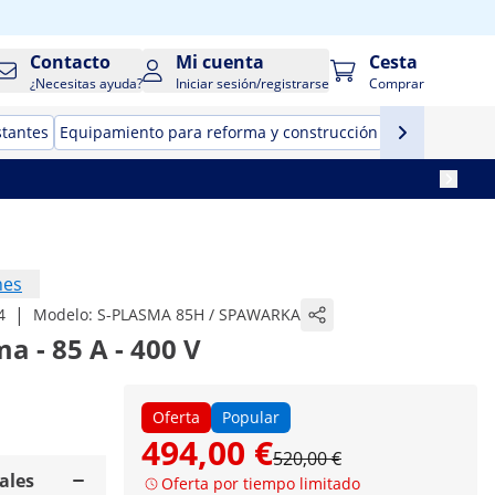
Contacto
Mi cuenta
Cesta
¿Necesitas ayuda?
Iniciar sesión/registrarse
Comprar
stantes
Equipamiento para reforma y construcción
Herramientas
nes
|
4
Modelo:
S-PLASMA 85H / SPAWARKA
a - 85 A - 400 V
Oferta
Popular
494,00 €
520,00 €
ales
Oferta por tiempo limitado