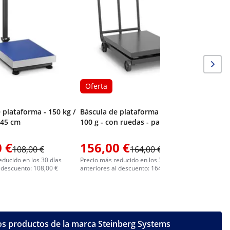
/ 200 g -
LED
Oferta
 plataforma - 150 kg /
Báscula de plataforma - 600 kg /
x 45 cm
100 g - con ruedas - pantalla LED
 €
156,00 €
261,0
108,00 €
164,00 €
educido en los 30 días
Precio más reducido en los 30 días
Precio más 
l descuento: 108,00 €
anteriores al descuento: 164,00 €
anteriores 
os productos de la marca Steinberg Systems