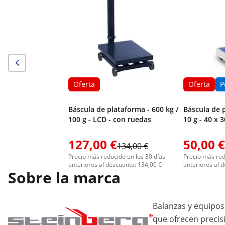
Oferta
Oferta
P
Báscula de plataforma - 600 kg /
Báscula de p
100 g - LCD - con ruedas
10 g - 40 x 
127,00 €
50,00 €
134,00 €
Precio más reducido en los 30 días
Precio más red
anteriores al descuento: 134,00 €
anteriores al 
Sobre la marca
Balanzas y equipos
que ofrecen precis