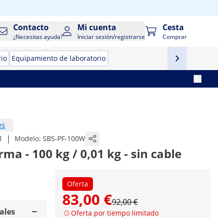
Contacto
Mi cuenta
Cesta
¿Necesitas ayuda?
Iniciar sesión/registrarse
Comprar
rio
Equipamiento de laboratorio
es
|
1
Modelo:
SBS-PF-100W
ma - 100 kg / 0,01 kg - sin cable
Oferta
83,00 €
92,00 €
ales
Oferta por tiempo limitado