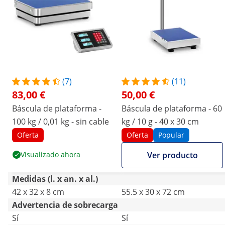
(7)
(11)
83,00 €
50,00 €
Báscula de plataforma -
Báscula de plataforma - 60
100 kg / 0,01 kg - sin cable
kg / 10 g - 40 x 30 cm
Oferta
Oferta
Popular
Visualizado ahora
Ver producto
Medidas (l. x an. x al.)
42 x 32 x 8 cm
55.5 x 30 x 72 cm
Advertencia de sobrecarga
Sí
Sí