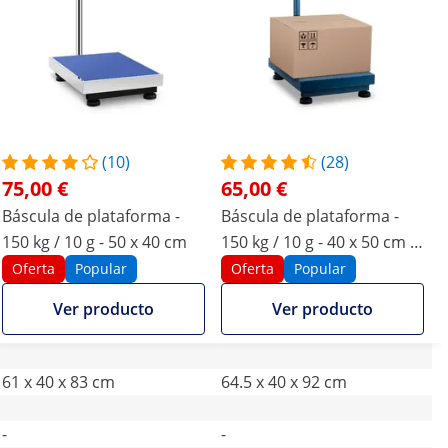
(10)
(28)
75,00 €
65,00 €
Báscula de plataforma -
Báscula de plataforma -
150 kg / 10 g - 50 x 40 cm
150 kg / 10 g - 40 x 50 cm -
plegable
Oferta
Popular
Oferta
Popular
Ver producto
Ver producto
61 x 40 x 83 cm
64.5 x 40 x 92 cm
-
-