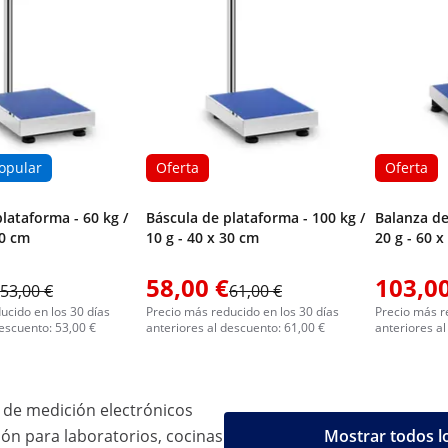
opular
Oferta
Oferta
lataforma - 60 kg /
Báscula de plataforma - 100 kg /
Balanza de
30 cm
10 g - 40 x 30 cm
20 g - 60 
58,00 €
103,00
53,00 €
61,00 €
ucido en los 30 días
Precio más reducido en los 30 días
Precio más r
descuento: 53,00 €
anteriores al descuento: 61,00 €
anteriores a
 de medición electrónicos
ión para laboratorios, cocinas
Mostrar todos l