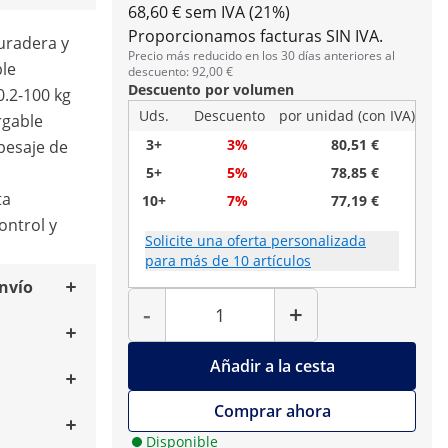
68,60 € sem IVA (21%)
Proporcionamos facturas SIN IVA.
duradera y
Precio más reducido en los 30 días anteriores al
ble
descuento: 92,00 €
Descuento por volumen
0.2-100 kg
Uds.
Descuento
por unidad (con IVA)
rgable
3+
3%
80,51 €
 pesaje de
5+
5%
78,85 €
ta
10+
7%
77,19 €
ontrol y
Solicite una oferta personalizada
para más de 10 artículos
envío
Cantidad
-
+
Añadir a la cesta
Comprar ahora
Disponible