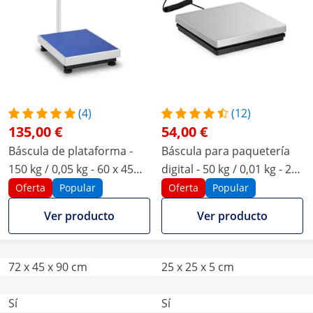
(4)
(12)
135,00 €
54,00 €
Báscula de plataforma -
Báscula para paquetería
150 kg / 0,05 kg - 60 x 45
digital - 50 kg / 0,01 kg - 25
cm - LCD
x 25 cm - LCD externa
Oferta
Popular
Oferta
Popular
Ver producto
Ver producto
72 x 45 x 90 cm
25 x 25 x 5 cm
Sí
Sí