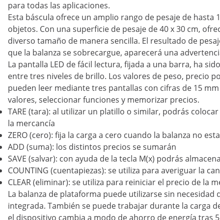
para todas las aplicaciones.
Esta báscula ofrece un amplio rango de pesaje de hasta 10
objetos. Con una superficie de pesaje de 40 x 30 cm, ofrec
diverso tamaño de manera sencilla. El resultado de pesa
que la balanza se sobrecargue, aparecerá una advertencia
La pantalla LED de fácil lectura, fijada a una barra, ha s
entre tres niveles de brillo. Los valores de peso, precio po
pueden leer mediante tres pantallas con cifras de 15 mm
valores, seleccionar funciones y memorizar precios.
TARE (tara): al utilizar un platillo o similar, podrás coloca
la mercancía
ZERO (cero): fija la carga a cero cuando la balanza no est
ADD (suma): los distintos precios se sumarán
SAVE (salvar): con ayuda de la tecla M(x) podrás almacena
COUNTING (cuentapiezas): se utiliza para averiguar la ca
CLEAR (eliminar): se utiliza para reiniciar el precio de 
La balanza de plataforma puede utilizarse sin necesidad 
integrada. También se puede trabajar durante la carga de
el dispositivo cambia a modo de ahorro de energía tras 