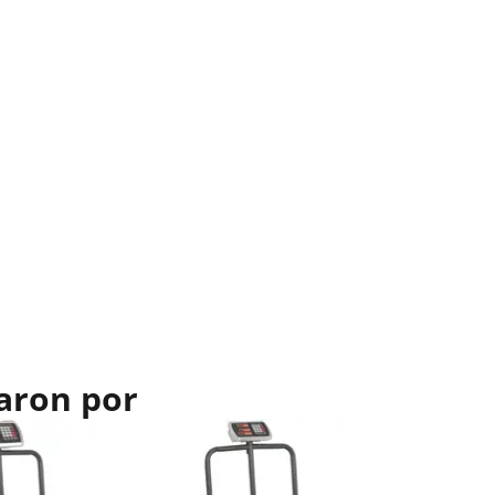
aron por
Oferta
Báscula d