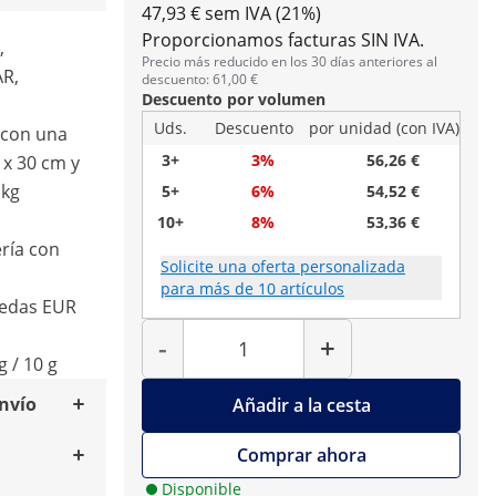
47,93 € sem IVA (21%)
Proporcionamos facturas SIN IVA.
,
Precio más reducido en los 30 días anteriores al
R,
descuento: 61,00 €
Descuento por volumen
Uds.
Descuento
por unidad (con IVA)
 con una
3+
3%
56,26 €
 x 30 cm y
 kg
5+
6%
54,52 €
10+
8%
53,36 €
ría con
Solicite una oferta personalizada
para más de 10 artículos
nedas EUR
Cantidad
-
+
 / 10 g
envío
Añadir a la cesta
Comprar ahora
Disponible