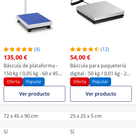
(4)
(12)
135,00 €
54,00 €
Báscula de plataforma -
Báscula para paquetería
150 kg / 0,05 kg - 60 x 45
digital - 50 kg / 0,01 kg - 25
cm - LCD
x 25 cm - LCD externa
Oferta
Popular
Oferta
Popular
Ver producto
Ver producto
72 x 45 x 90 cm
25 x 25 x 5 cm
Sí
Sí