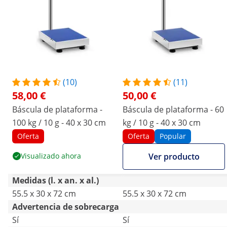
(10)
(11)
58,00 €
50,00 €
Báscula de plataforma -
Báscula de plataforma - 60
100 kg / 10 g - 40 x 30 cm
kg / 10 g - 40 x 30 cm
Oferta
Oferta
Popular
Visualizado ahora
Ver producto
Medidas (l. x an. x al.)
55.5 x 30 x 72 cm
55.5 x 30 x 72 cm
Advertencia de sobrecarga
Sí
Sí