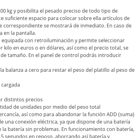
0 kg y posibilita el pesado preciso de todo tipo de
e suficiente espacio para colocar sobre ella artículos de
je correspondiente se mostrará de inmediato. En caso de
 en la pantalla.
ido equipada con retroiluminación y permite seleccionar
r kilo en euros o en dólares, así como el precio total, se
 de tamaño. En el panel de control podrás introducir
r la balanza a cero para restar el peso del platillo al peso de
a cargada
r distintos precios
ntidad de unidades por medio del peso total
la mercancía, así como para abandonar la función ADD (suma)
de una conexión eléctrica, ya que dispone de una batería
 la batería sin problemas. En funcionamiento con batería,
5,5 segundos en reposo, ahorrando así batería y