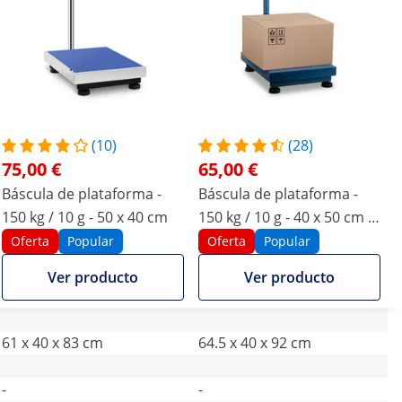
(10)
(28)
75,00 €
65,00 €
Báscula de plataforma -
Báscula de plataforma -
150 kg / 10 g - 50 x 40 cm
150 kg / 10 g - 40 x 50 cm -
plegable
Oferta
Popular
Oferta
Popular
Ver producto
Ver producto
61 x 40 x 83 cm
64.5 x 40 x 92 cm
-
-