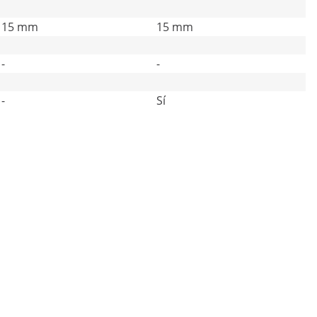
15 mm
15 mm
-
-
-
Sí