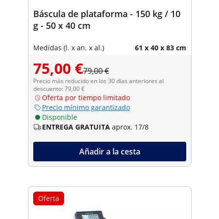
Báscula de plataforma - 150 kg / 10
g - 50 x 40 cm
Medidas (l. x an. x al.)
61 x 40 x 83 cm
75,00 €
79,00 €
Precio más reducido en los 30 días anteriores al
descuento: 79,00 €
Oferta por tiempo limitado
Precio mínimo garantizado
Disponible
ENTREGA GRATUITA
aprox. 17/8
Añadir a la cesta
Oferta