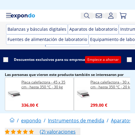
Balanzas y básculas digitales
Aparatos de laboratorio
Instru
Fuentes de alimentación de laboratorio
Equipamiento de labo
Descuentos exclusivos para su empresa
Empiece a ahorrar
Las personas que vieron este producto también se interesaron por
Placa calefactora - 45 x 35
Placa calefactora - 30 x 30
cm - hasta 350 °C - 30 kg
cm - hasta 350 °C - 20 kg
336,00 €
299,00 €
/
expondo
/
Instrumentos de medida
/
Aparatos d
(2) valoraciones