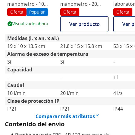
manómetro - 10
manómetro - 20
laboratori
L/min - sin aceite
L/min - sin aceite
0,06 Pa -
Oferta
Popular
Oferta
Oferta
Visualizado ahora
Ver producto
Ver p
Medidas (l. x an. x al.)
19 x 10 x 13.5 cm
21.8 x 15 x 15.8 cm
53 x 15 x
Alarma de exceso de temperatura
Sí
Sí
-
Capacidad
-
-
1 l
Caudal
10 l/min
20 l/min
4 l/s
Clase de protección IP
IP21
IP21
IP44
Comparar más atributos
Contenido del envío