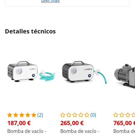
Leer más
almohadilla antivibración.
Detalles técnicos
(2)
(0)
187,00 €
265,00 €
765,00 
Bomba de vacío -
Bomba de vacío -
Bomba de