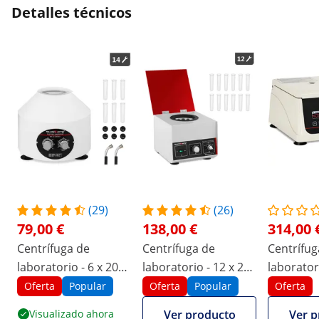
Detalles técnicos
(29)
(26)
79,00 €
138,00 €
314,00 
Centrífuga de
Centrífuga de
Centrífug
laboratorio - 6 x 20
laboratorio - 12 x 20
laboratori
ml - RCF 1.200 xg
ml - RCF 1.150 xg
ml - RCF 
Oferta
Popular
Oferta
Popular
Oferta
Visualizado ahora
Ver producto
Ver p