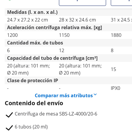
Medidas (l. x an. x al.)
24.7 x 27.2 x 22 cm
28 x 32 x 24.6 cm
31 x 24.5
Aceleración centrífuga relativa máx. [xg]
1200
1150
1880
Cantidad máx. de tubos
6
12
8
Capacidad del tubo de centrífuga [cm³]
20 (altura: 101 mm;
20 (altura: 101 mm;
15
Ø 20 mm)
Ø 20 mm)
Clase de protección IP
-
-
IPX0
Comparar más atributos
Contenido del envío
Centrífuga de mesa SBS-LZ-4000/20-6
6 tubos (20 ml)