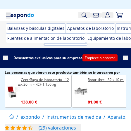
Balanzas y básculas digitales
Aparatos de laboratorio
Instru
Fuentes de alimentación de laboratorio
Equipamiento de labo
Descuentos exclusivos para su empresa
Empiece a ahorrar
Las personas que vieron este producto también se interesaron por
Centrífuga de laboratorio - 12
Rotor libre - 32 x 10 ml
x 20 ml - RCF 1.150 xg
138,00 €
81,00 €
/
expondo
/
Instrumentos de medida
/
Aparatos d
(29) valoraciones