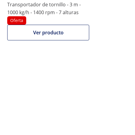
valoración sobre este
Transportador de tornillo - 3 m -
valoraciones
producto
1000 kg/h - 1400 rpm - 7 alturas
Número de producto:
Modelo:
WIE-SC-
|
EX10280609
100
Oferta
Transportador de tornillo - 1,4 m -
Ver producto
hasta 1000 kg/h - 1400 rpm - acero
al carbono
1/7