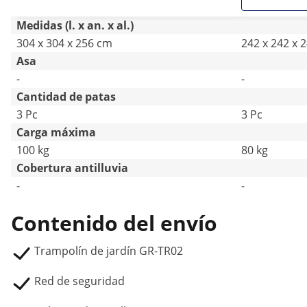
Medidas (l. x an. x al.)
304 x 304 x 256 cm
242 x 242 x 
Asa
-
-
Cantidad de patas
3 Pc
3 Pc
Carga máxima
100 kg
80 kg
Cobertura antilluvia
-
-
Contenido del envío
Trampolín de jardín GR-TR02
Red de seguridad