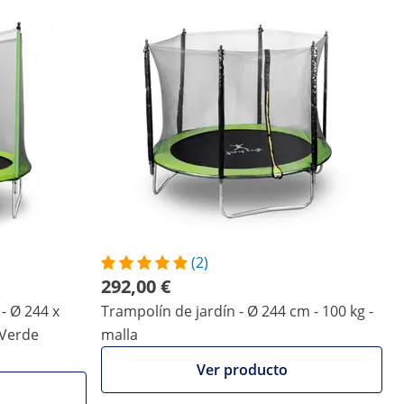
(2)
292,00 €
- Ø 244 x
Trampolín de jardín - Ø 244 cm - 100 kg -
/Verde
malla
Ver producto