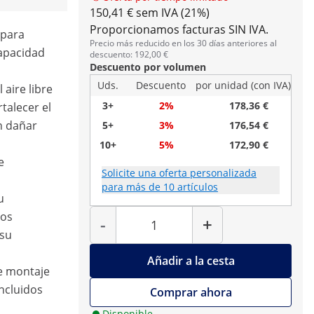
150,41 € sem IVA (21%)
Proporcionamos facturas SIN IVA.
 para
Precio más reducido en los 30 días anteriores al
capacidad
descuento: 192,00 €
Descuento por volumen
Uds.
Descuento
por unidad (con IVA)
 aire libre
3+
2%
178,36 €
talecer el
n dañar
5+
3%
176,54 €
10+
5%
172,90 €
e
Solicite una oferta personalizada
para más de 10 artículos
u
Cantidad
los
-
+
 su
Añadir a la cesta
de montaje
incluidos
Comprar ahora
Disponible