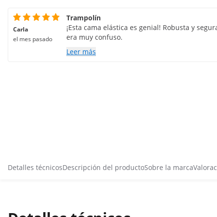
Trampolín
¡Esta cama elástica es genial! Robusta y segur
Carla
era muy confuso.
el mes pasado
Leer más
Detalles técnicos
Descripción del producto
Sobre la marca
Valorac