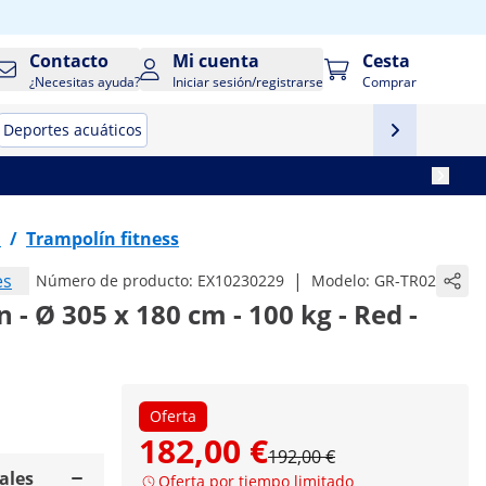
Contacto
Mi cuenta
Cesta
¿Necesitas ayuda?
Iniciar sesión/registrarse
Comprar
Deportes acuáticos
a
/
Trampolín fitness
es
|
Número de producto:
EX10230229
Modelo:
GR-TR02
 - Ø 305 x 180 cm - 100 kg - Red -
Oferta
182,00 €
192,00 €
ales
Oferta por tiempo limitado