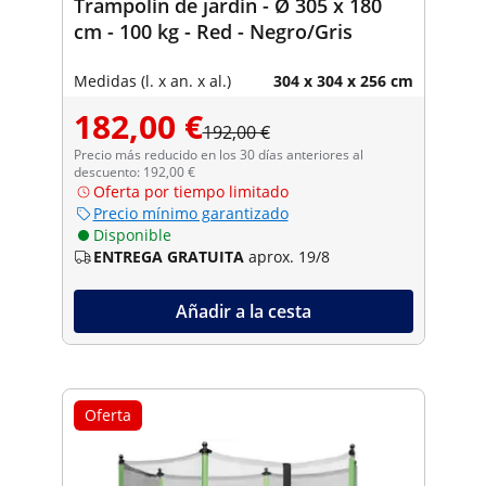
Trampolín de jardín - Ø 305 x 180
cm - 100 kg - Red - Negro/Gris
Medidas (l. x an. x al.)
304 x 304 x 256 cm
182,00 €
192,00 €
Precio más reducido en los 30 días anteriores al
descuento: 192,00 €
Oferta por tiempo limitado
Precio mínimo garantizado
Disponible
ENTREGA GRATUITA
aprox. 19/8
Añadir a la cesta
Oferta