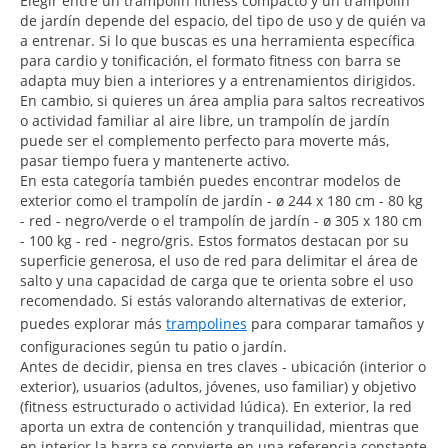
Elegir entre un trampolín fitness compacto y un trampolín
de jardín depende del espacio, del tipo de uso y de quién va
a entrenar. Si lo que buscas es una herramienta específica
para cardio y tonificación, el formato fitness con barra se
adapta muy bien a interiores y a entrenamientos dirigidos.
En cambio, si quieres un área amplia para saltos recreativos
o actividad familiar al aire libre, un trampolín de jardín
puede ser el complemento perfecto para moverte más,
pasar tiempo fuera y mantenerte activo.
En esta categoría también puedes encontrar modelos de
exterior como el trampolín de jardín - ø 244 x 180 cm - 80 kg
- red - negro/verde o el trampolín de jardín - ø 305 x 180 cm
- 100 kg - red - negro/gris. Estos formatos destacan por su
superficie generosa, el uso de red para delimitar el área de
salto y una capacidad de carga que te orienta sobre el uso
recomendado. Si estás valorando alternativas de exterior,
puedes explorar más
trampolines
para comparar tamaños y
configuraciones según tu patio o jardín.
Antes de decidir, piensa en tres claves - ubicación (interior o
exterior), usuarios (adultos, jóvenes, uso familiar) y objetivo
(fitness estructurado o actividad lúdica). En exterior, la red
aporta un extra de contención y tranquilidad, mientras que
en interior la barra se convierte en una referencia constante