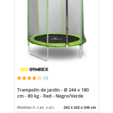
(1)
Trampolín de jardín - Ø 244 x 180
cm - 80 kg - Red - Negro/Verde
Medidas (l. x an. x al.)
242 x 242 x 246 cm