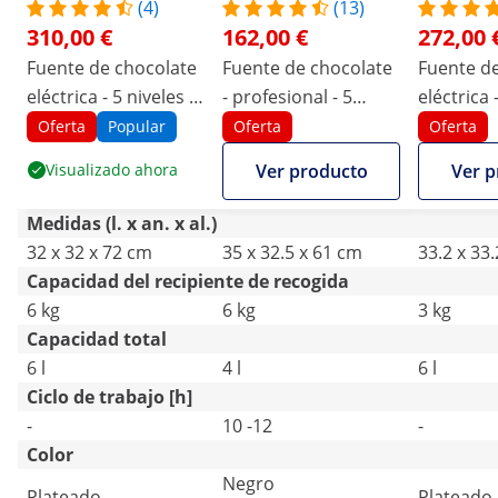
(4)
(13)
310,00 €
162,00 €
272,00 
Fuente de chocolate
Fuente de chocolate
Fuente d
eléctrica - 5 niveles -
- profesional - 5
eléctrica 
6 kg
niveles - 4 L
6 kg
Oferta
Popular
Oferta
Oferta
Visualizado ahora
Ver producto
Ver p
Medidas (l. x an. x al.)
32 x 32 x 72 cm
35 x 32.5 x 61 cm
33.2 x 33
Capacidad del recipiente de recogida
6 kg
6 kg
3 kg
Capacidad total
6 l
4 l
6 l
Ciclo de trabajo [h]
-
10 -12
-
Color
Negro
Plateado
Plateado