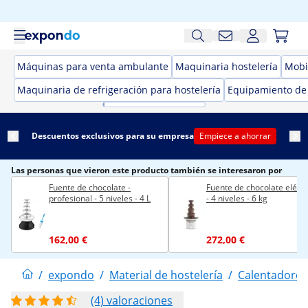
Máquinas para venta ambulante
Maquinaria hostelería
Mobil
Maquinaria de refrigeración para hostelería
Equipamiento de
Descuentos exclusivos para su empresa
Empiece a ahorrar
Las personas que vieron este producto también se interesaron por
Fuente de chocolate -
Fuente de chocolate eléctr
profesional - 5 niveles - 4 L
- 4 niveles - 6 kg
162,00 €
272,00 €
/
expondo
/
Material de hostelería
/
Calentadores
(4) valoraciones