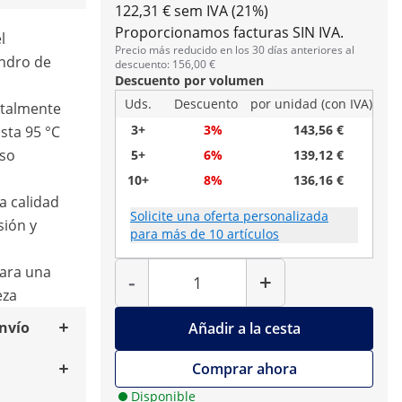
122,31 € sem IVA (21%)
Proporcionamos facturas SIN IVA.
l
Precio más reducido en los 30 días anteriores al
indro de
descuento: 156,00 €
Descuento por volumen
Uds.
Descuento
por unidad (con IVA)
otalmente
3+
3%
143,56 €
sta 95 °C
eso
5+
6%
139,12 €
10+
8%
136,16 €
a calidad
Solicite una oferta personalizada
sión y
para más de 10 artículos
Cantidad
para una
-
+
eza
envío
Añadir a la cesta
Comprar ahora
Disponible