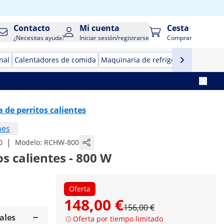
Contacto
Mi cuenta
Cesta
¿Necesitas ayuda?
Iniciar sesión/registrarse
Comprar
nal
Calentadores de comida
Maquinaria de refrigeración para ho
de perritos calientes
nes
|
0
Modelo:
RCHW-800
s calientes - 800 W
Oferta
148,00 €
156,00 €
ales
Oferta por tiempo limitado