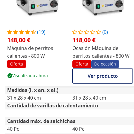
(19)
(0)
148,00 €
118,00 €
Máquina de perritos
Ocasión Máquina de
calientes - 800 W
perritos calientes - 800 W
Oferta
Oferta
De ocasión
Visualizado ahora
Ver producto
Medidas (l. x an. x al.)
31 x 28 x 40 cm
31 x 28 x 40 cm
Cantidad de varillas de calentamiento
-
-
Cantidad máx. de salchichas
40 Pc
40 Pc