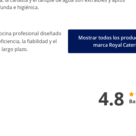
pa, la canasta y el tanque de agua son extraíbles y aptos
funda e higiénica.
ocina profesional diseñado
Mostrar todos los produc
iciencia, la fiabilidad y el
marca Royal Cater
 largo plazo.
4.8
Ba