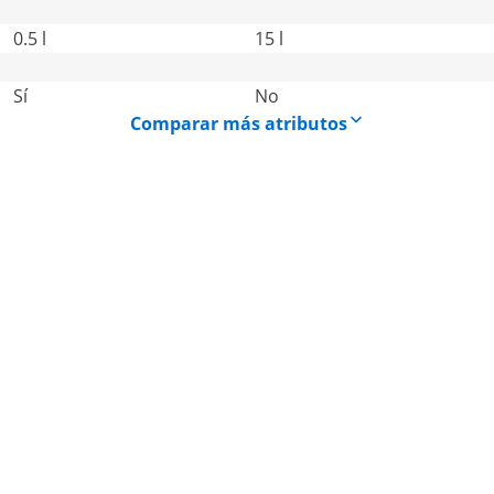
0.5 l
15 l
Sí
No
Comparar más atributos