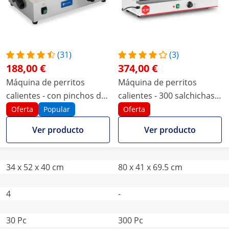
(31)
(3)
188,00 €
374,00 €
Máquina de perritos
Máquina de perritos
calientes - con pinchos de
calientes - 300 salchichas -
tostado
100 panecillos - 2.400 W
Oferta
Popular
Oferta
Ver producto
Ver producto
34 x 52 x 40 cm
80 x 41 x 69.5 cm
4
-
30 Pc
300 Pc