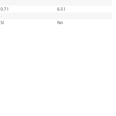
0.7 l
6.5 l
Sí
No