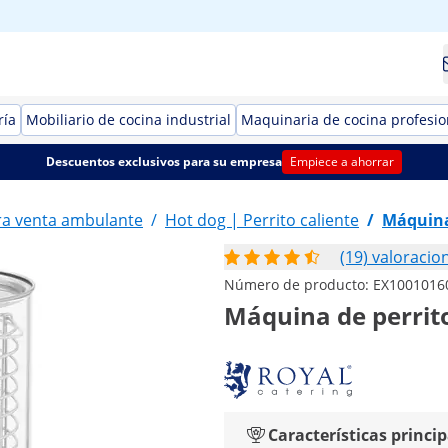
ría
Mobiliario de cocina industrial
Maquinaria de cocina profesio
Descuentos exclusivos para su empresa
Empiece a ahorrar
a venta ambulante
/
Hot dog | Perrito caliente
/
Máquina 
(19) valoracio
Número de producto:
EX1001016
Máquina de perrito
Características princip