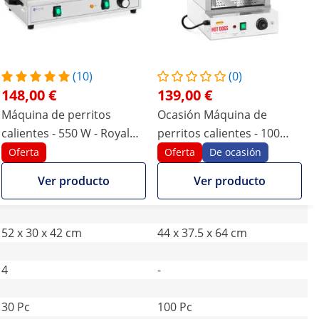
(10)
(0)
148,00 €
139,00 €
Máquina de perritos
Ocasión Máquina de
calientes - 550 W - Royal
perritos calientes - 100
Catering - 4 barras
salchichas - 25 panecillos -
Oferta
Oferta
De ocasión
calefactadas
1.000 W
Ver producto
Ver producto
52 x 30 x 42 cm
44 x 37.5 x 64 cm
4
-
30 Pc
100 Pc