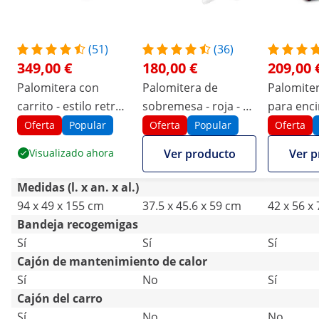
(51)
(36)
349,00 €
180,00 €
209,00 
Palomitera con
Palomitera de
Palomite
carrito - estilo retro -
sobremesa - roja - 5
para enci
negra - 5 kg/h 1500
kg/h - 1300 W - ECO
estilo USA
Oferta
Popular
Oferta
Popular
Oferta
W
1500 W
Visualizado ahora
Ver producto
Ver p
Medidas (l. x an. x al.)
94 x 49 x 155 cm
37.5 x 45.6 x 59 cm
42 x 56 x
Bandeja recogemigas
Sí
Sí
Sí
Cajón de mantenimiento de calor
Sí
No
Sí
Cajón del carro
Sí
No
No