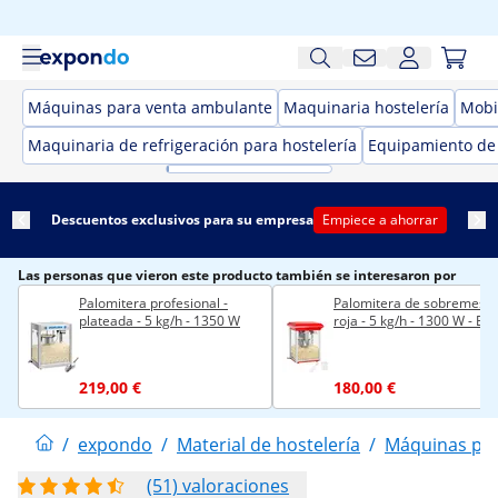
Máquinas para venta ambulante
Maquinaria hostelería
Mobil
Maquinaria de refrigeración para hostelería
Equipamiento de
Descuentos exclusivos para su empresa
Empiece a ahorrar
Las personas que vieron este producto también se interesaron por
Palomitera profesional -
Palomitera de sobremesa 
plateada - 5 kg/h - 1350 W
roja - 5 kg/h - 1300 W - EC
219,00 €
180,00 €
/
expondo
/
Material de hostelería
/
Máquinas par
(51) valoraciones