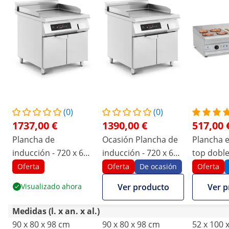
(0)
(0)
1737,00 €
1390,00 €
517,00 
Plancha de
Ocasión Plancha de
Plancha el
inducción - 720 x 610
inducción - 720 x 610
top doble
mm - lisa - 10000 W -
mm - lisa - 10000 W -
liso - 2 x
Oferta
Oferta
De ocasión
Oferta
Royal Catering
Royal Catering
Visualizado ahora
Ver producto
Ver p
Medidas (l. x an. x al.)
90 x 80 x 98 cm
90 x 80 x 98 cm
52 x 100 