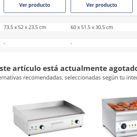
Ver producto
Ver producto
73.5 x 52 x 23.5 cm
60 x 51.5 x 30.5 cm
-
-
Sí
Sí
ste artículo está actualmente agotad
Plateado
Plateado
ernativas recomendadas, seleccionadas según tu inte
-
-
Comparar más atributos