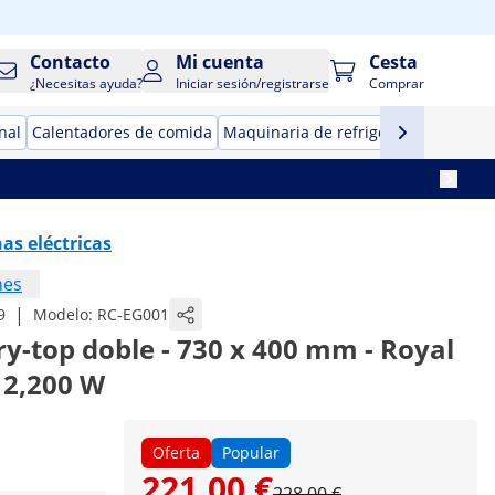
Contacto
Mi cuenta
Cesta
¿Necesitas ayuda?
Iniciar sesión/registrarse
Comprar
nal
Calentadores de comida
Maquinaria de refrigeración para ho
as eléctricas
nes
|
9
Modelo:
RC-EG001
ry-top doble - 730 x 400 mm - Royal
x 2,200 W
Oferta
Popular
221,00 €
228,00 €