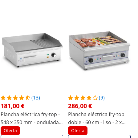
(13)
(9)
181,00 €
286,00 €
Plancha eléctrica fry-top -
Plancha eléctrica fry-top
548 x 350 mm - ondulada +
doble - 60 cm - liso - 2 x
lisa - 3.000 W
3.200 W
Oferta
Oferta