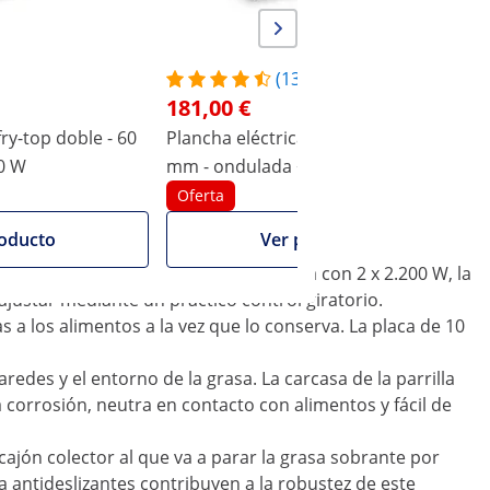
(13)
181,00 €
fry-top doble - 60
Plancha eléctrica fry-top - 548 x 350
P
00 W
mm - ondulada + lisa - 3.000 W
c
Oferta
ring
oducto
Ver producto
te elemento calefactor, que funciona con 2 x 2.200 W, la
ajustar mediante un práctico control giratorio.
s a los alimentos a la vez que lo conserva. La placa de 10
edes y el entorno de la grasa. La carcasa de la parrilla
la corrosión, neutra en contacto con alimentos y fácil de
n cajón colector al que va a parar la grasa sobrante por
 antideslizantes contribuyen a la robustez de este