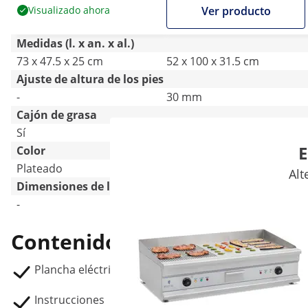
2,200 W
Visualizado ahora
Ver producto
Medidas (l. x an. x al.)
73 x 47.5 x 25 cm
52 x 100 x 31.5 cm
Ajuste de altura de los pies
-
30 mm
Cajón de grasa
Sí
Sí
E
Color
Plateado
Plateado
Alt
Dimensiones de la placa (acanalada) [mm]
-
403 x 400
Contenido del envío
Plancha eléctrica fry-top RC-EG001
Instrucciones