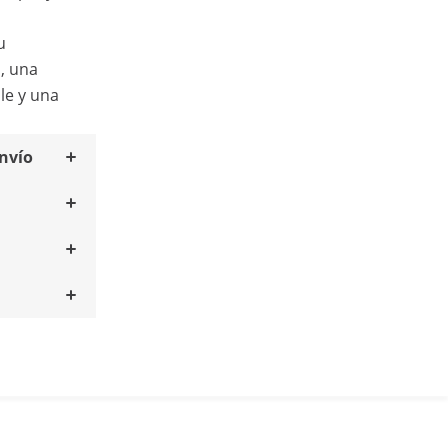
u
d, una
le y una
envío