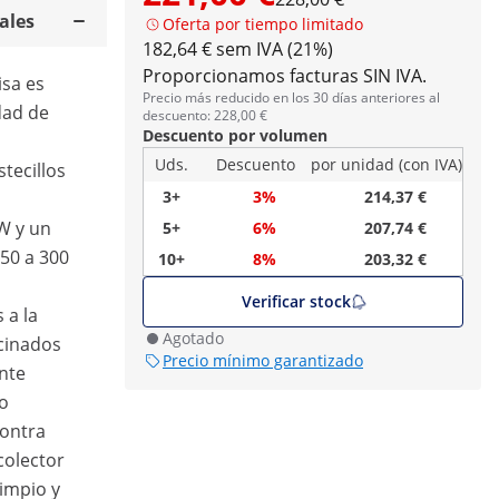
ales
Oferta por tiempo limitado
182,64 € sem IVA (21%)
Proporcionamos facturas SIN IVA.
lisa es
Precio más reducido en los 30 días anteriores al
dad de
descuento: 228,00 €
Descuento por volumen
Uds.
Descuento
por unidad (con IVA)
tecillos
3+
3%
214,37 €
 W y un
5+
6%
207,74 €
50 a 300
10+
8%
203,32 €
Verificar stock
 a la
Agotado
ocinados
Precio mínimo garantizado
nte
to
contra
colector
limpio y