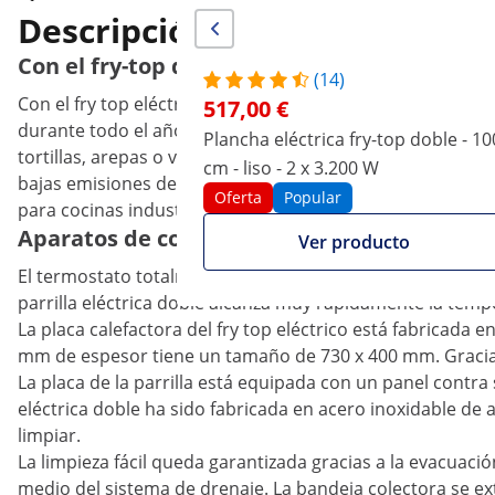
Descripción del producto
Con el fry-top doble de acero conseguirás e
(14)
Con el fry top eléctrico doble del equipamiento para host
517,00 €
durante todo el año con deliciosas y contundentes especi
Plancha eléctrica fry-top doble - 10
tortillas, arepas o verduras, con esta plancha no hay lími
cm - liso - 2 x 3.200 W
bajas emisiones de humo y funcionamiento higiénico y muy 
Oferta
Popular
para cocinas industriales, desde restaurantes y bares ha
Aparatos de cocina para profesionales: La 
Ver producto
El termostato totalmente automático garantiza que la te
parrilla eléctrica doble alcanza muy rápidamente la temp
La placa calefactora del fry top eléctrico está fabricada 
mm de espesor tiene un tamaño de 730 x 400 mm. Gracias a 
La placa de la parrilla está equipada con un panel contra
eléctrica doble ha sido fabricada en acero inoxidable de a
limpiar.
La limpieza fácil queda garantizada gracias a la evacuación
medio del sistema de drenaje. La bandeja colectora se ex