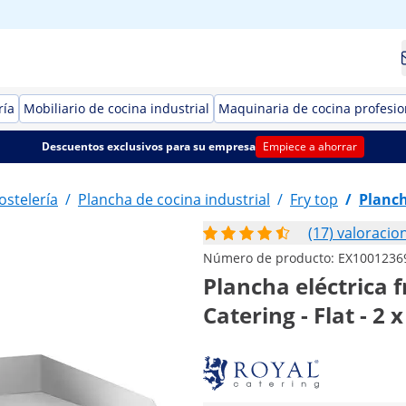
ría
Mobiliario de cocina industrial
Maquinaria de cocina profesio
Descuentos exclusivos para su empresa
Empiece a ahorrar
ostelería
/
Plancha de cocina industrial
/
Fry top
/
Planch
(17) valoracio
Número de producto:
EX1001236
Plancha eléctrica f
Catering - Flat - 2 