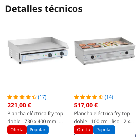
Detalles técnicos
(17)
(14)
221,00 €
517,00 €
Plancha eléctrica fry-top
Plancha eléctrica fry-top
doble - 730 x 400 mm -
doble - 100 cm - liso - 2 x
Royal Catering - Flat - 2 x
3.200 W
Oferta
Popular
Oferta
Popular