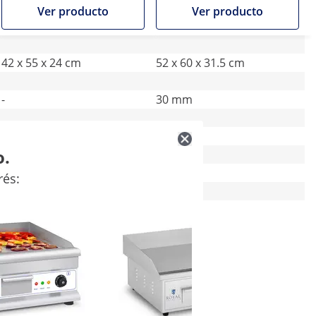
Ver producto
Ver producto
42 x 55 x 24 cm
52 x 60 x 31.5 cm
-
30 mm
Sí
Sí
o.
Plateado
Plateado
rés:
176 x 350
-