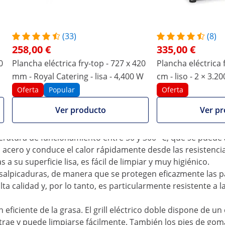
laborar los mejores platos.
(33)
(8)
elería de Royal Catering, podrás sorprender a tus clientes
258,00 €
335,00 €
alidades a la parrilla. Bistecs, hamburguesas, pescado,
0
Plancha eléctrica fry-top - 727 x 420
Plancha eléctrica 
tes para su creatividad. La parrilla impresiona por sus
mm - Royal Catering - lisa - 4,400 W
cm - liso - 2 × 3.2
limpio. La placa de parrilla eléctrica también es ideal
Oferta
Popular
Oferta
sta puestecillos ambulantes o eventos de catering.
plancha potente y bien pensada de Royal Cate
Ver producto
Ver pr
mperatura se mantenga de forma constante. Gracias al poten
eratura de funcionamiento entre 50 y 300 °C, que se puede 
en acero y conduce el calor rápidamente desde las resistencia
su superficie lisa, es fácil de limpiar y muy higiénico.
 salpicaduras, de manera que se protegen eficazmente las par
lta calidad y, por lo tanto, es particularmente resistente a 
 eficiente de la grasa. El grill eléctrico doble dispone de u
trae y puede limpiarse fácilmente. También los pies de goma