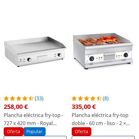
(33)
(8)
258,00 €
335,00 €
Plancha eléctrica fry-top -
Plancha eléctrica fry-top
727 x 420 mm - Royal
doble - 60 cm - liso - 2 ×
Catering - lisa - 4,400 W
3.200 W
Oferta
Popular
Oferta