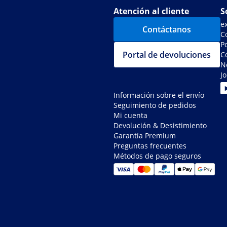
Atención al cliente
S
e
Contáctanos
C
Po
Portal de devoluciones
C
N
J
Información sobre el envío
Seguimiento de pedidos
Mi cuenta
Devolución & Desistimiento
Garantía Premium
Preguntas frecuentes
Métodos de pago seguros