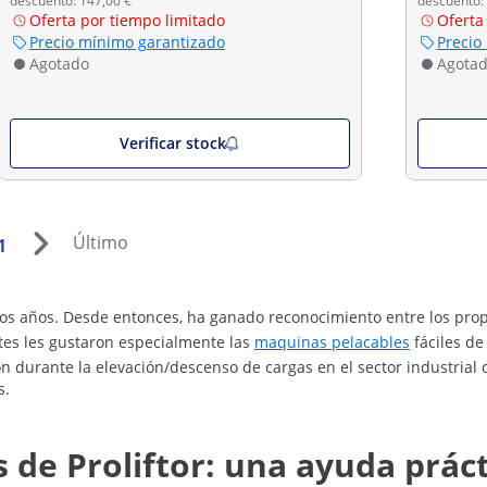
descuento: 147,00 €
descuento:
Oferta por tiempo limitado
Oferta
Precio mínimo garantizado
Precio
Agotado
Agota
Verificar stock
Último
1
años. Desde entonces, ha ganado reconocimiento entre los propie
entes les gustaron especialmente las
maquinas pelacables
fáciles de
n durante la elevación/descenso de cargas en el sector industrial o 
s.
s de Proliftor: una ayuda prác