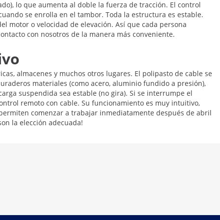
o), lo que aumenta al doble la fuerza de tracción. El control
uando se enrolla en el tambor. Toda la estructura es estable.
del motor o velocidad de elevación. Así que cada persona
 contacto con nosotros de la manera más conveniente.
ivo
ricas, almacenes y muchos otros lugares. El polipasto de cable se
duraderos materiales (como acero, aluminio fundido a presión),
la carga suspendida sea estable (no gira). Si se interrumpe el
control remoto con cable. Su funcionamiento es muy intuitivo,
e permiten comenzar a trabajar inmediatamente después de abril
 son la elección adecuada!
a