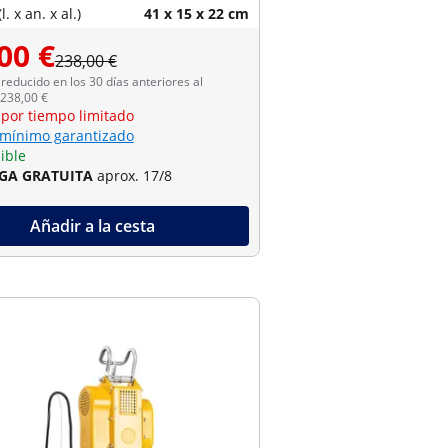
. x an. x al.)
41 x 15 x 22 cm
00 €
238,00 €
reducido en los 30 días anteriores al
 238,00 €
 por tiempo limitado
 mínimo garantizado
ible
GA GRATUITA
aprox. 17/8
Añadir a la cesta