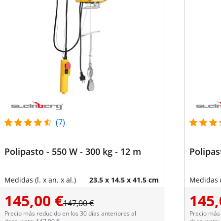
(7)
Polipasto - 550 W - 300 kg - 12 m
Polipas
Medidas (l. x an. x al.)
23.5 x 14.5 x 41.5 cm
Medidas (l
145,00 €
145,
147,00 €
Precio más reducido en los 30 días anteriores al
Precio más 