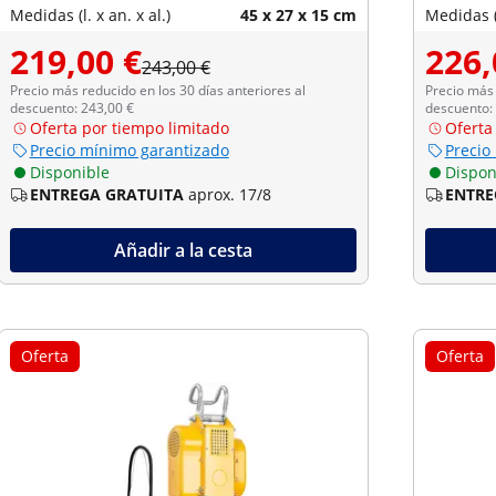
Medidas (l. x an. x al.)
45 x 27 x 15 cm
Medidas (l
219,00 €
226,
243,00 €
Precio más reducido en los 30 días anteriores al
Precio más 
descuento: 243,00 €
descuento:
Oferta por tiempo limitado
Oferta
Precio mínimo garantizado
Precio
Disponible
Dispon
ENTREGA GRATUITA
aprox. 17/8
ENTRE
Añadir a la cesta
Oferta
Oferta