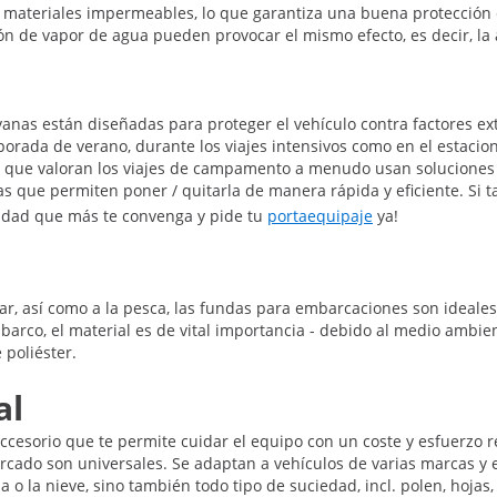
ateriales impermeables, lo que garantiza una buena protección con
ón de vapor de agua pueden provocar el mismo efecto, es decir, la 
anas están diseñadas para proteger el vehículo contra factores exte
porada de verano, durante los viajes intensivos como en el estacio
s que valoran los viajes de campamento a menudo usan soluciones 
que permiten poner / quitarla de manera rápida y eficiente. Si ta
acidad que más te convenga y pide tu
portaequipaje
ya!
mar, así como a la pesca, las fundas para embarcaciones son ideal
ra barco, el material es de vital importancia - debido al medio am
 poliéster.
al
cesorio que te permite cuidar el equipo con un coste y esfuerzo r
ado son universales. Se adaptan a vehículos de varias marcas y el
ia o la nieve, sino también todo tipo de suciedad, incl. polen, hoj