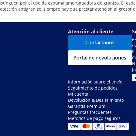
tinguen por el uso de espuma amortiguadora de granizo. El espesor
cción antigranizo, siempre hay que prestar atención al grosor del 
Atención al cliente
S
e
Contáctanos
C
Po
Portal de devoluciones
C
N
J
Información sobre el envío
Seguimiento de pedidos
Mi cuenta
Devolución & Desistimiento
Garantía Premium
Preguntas frecuentes
Métodos de pago seguros