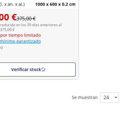
. x an. x al.)
1000 x 600 x 0.2 cm
00 €
375,00 €
reducido en los 30 días anteriores al
 375,00 €
 por tiempo limitado
 mínimo garantizado
do
Verificar stock
Se muestran