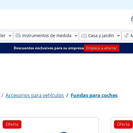
ler
Instrumentos de medida
Casa y jardín
M
Descuentos exclusivos para su empresa
Empiece a ahorrar
/
Accesorios para vehículos
/
Fundas para coches
Oferta
Oferta