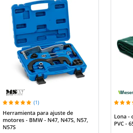
(1)
Herramienta para ajuste de
Lona - 
motores - BMW - N47, N47S, N57,
PVC - 6
N57S