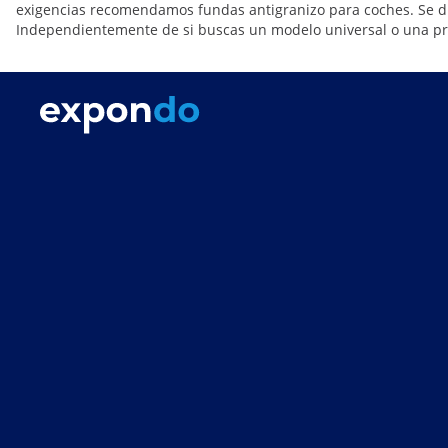
exigencias recomendamos fundas antigranizo para coches. Se dis
Independientemente de si buscas un modelo universal o una prote