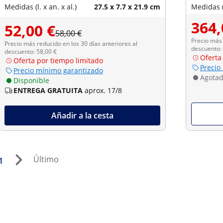
Medidas (l. x an. x al.)
27.5 x 7.7 x 21.9 cm
Medidas (l
364,
52,00 €
58,00 €
Precio más 
Precio más reducido en los 30 días anteriores al
descuento:
descuento: 58,00 €
Oferta
Oferta por tiempo limitado
Precio
Precio mínimo garantizado
Agota
Disponible
ENTREGA GRATUITA
aprox. 17/8
Añadir a la cesta
Último
1