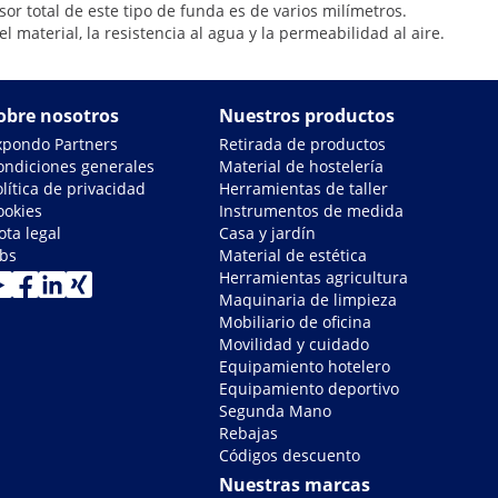
 total de este tipo de funda es de varios milímetros.
material, la resistencia al agua y la permeabilidad al aire.
obre nosotros
Nuestros productos
xpondo Partners
Retirada de productos
ondiciones generales
Material de hostelería
lítica de privacidad
Herramientas de taller
ookies
Instrumentos de medida
ota legal
Casa y jardín
obs
Material de estética
Herramientas agricultura
Maquinaria de limpieza
Mobiliario de oficina
Movilidad y cuidado
Equipamiento hotelero
Equipamiento deportivo
Segunda Mano
Rebajas
Códigos descuento
Nuestras marcas