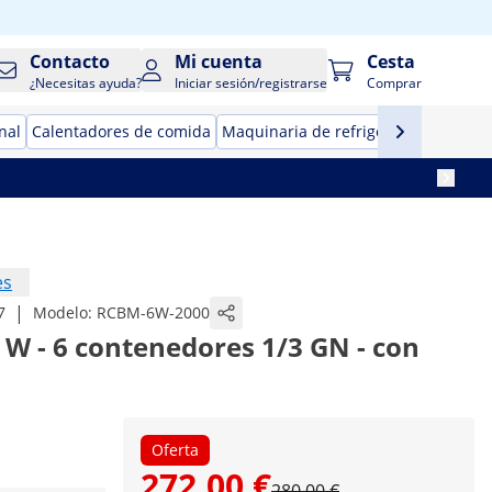
Contacto
Mi cuenta
Cesta
¿Necesitas ayuda?
Iniciar sesión/registrarse
Comprar
nal
Calentadores de comida
Maquinaria de refrigeración para ho
es
|
7
Modelo:
RCBM-6W-2000
 W - 6 contenedores 1/3 GN - con
Oferta
272,00 €
280,00 €