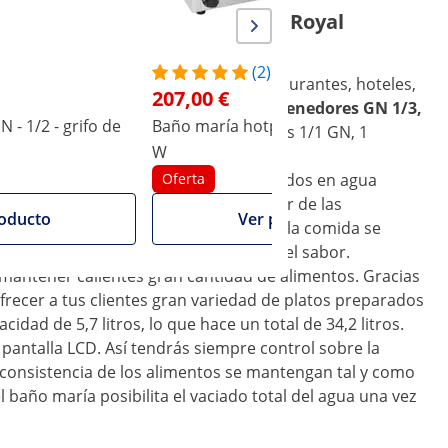
niforme en el baño maría de Royal
(2)
cio en lugares como, por ejemplo, restaurantes, hoteles,
207,00 €
tos. En total podrás calentar
seis contenedores GN 1/3,
 - 1/2 - grifo de
Baño maría hotpot - 3 x 2,75 L - 450
B
s maneras
(por ejemplo, 2 contenedores 1/1 GN, 1
W
R
dores 1/6 GN).
calidad y dispone de dos senos sumergidos en agua
Oferta
ner a la temperatura deseada. El calor de las
oducto
Ver producto
mentos, sino al agua circundante. Así, la comida se
mpo, respetando a su vez el aroma y el sabor.
y mantener calientes gran cantidad de alimentos. Gracias
frecer a tus clientes gran variedad de platos preparados
dad de 5,7 litros, lo que hace un total de 34,2 litros.
 pantalla LCD. Así tendrás siempre control sobre la
a consistencia de los alimentos se mantengan tal y como
l baño maría posibilita el vaciado total del agua una vez