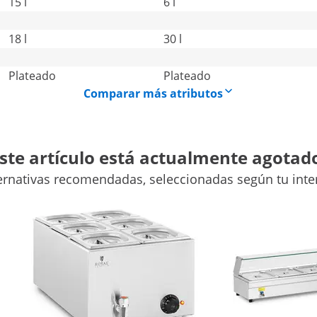
15 l
6 l
18 l
30 l
Plateado
Plateado
Comparar más atributos
ste artículo está actualmente agotad
volumen: 5,7 L 5,7 L
ernativas recomendadas, seleccionadas según tu inte
 - con grifo de vaciado
ndrás los alimentos a la temperatura perfecta. Ya se
o patatas o arroz, este aparato profesional convence por
 de alimentos a la vez.