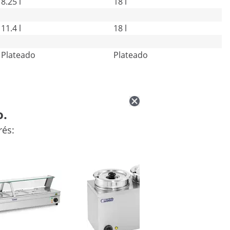
8.25 l
18 l
11.4 l
18 l
Plateado
Plateado
o.
rés: