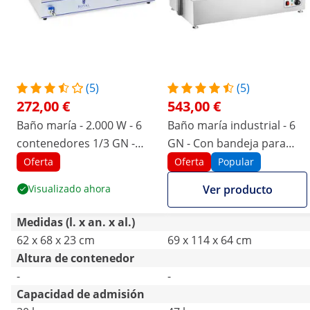
(5)
(5)
272,00 €
543,00 €
Baño maría - 2.000 W - 6
Baño maría industrial - 6
contenedores 1/3 GN -
GN - Con bandeja para
con grifo de vaciado
carne
Oferta
Oferta
Popular
Visualizado ahora
Ver producto
Medidas (l. x an. x al.)
62 x 68 x 23 cm
69 x 114 x 64 cm
Altura de contenedor
-
-
Capacidad de admisión