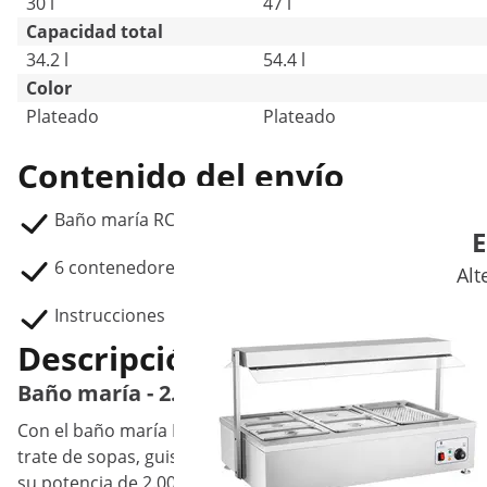
30 l
47 l
Capacidad total
34.2 l
54.4 l
Color
Plateado
Plateado
Contenido del envío
Baño maría RCBM-6WS-2000
E
6 contenedores GN 1/3 con tapadera, prof.: 150 mm, 
Alt
Instrucciones
Descripción del producto
Baño maría - 2.000 W - 6 contenedores 1/3 GN
Con el baño maría RCBM-6W-2000 de Royal Catering mante
trate de sopas, guisos, salsas, carne o guarniciones com
su potencia de 2.000 W y mantiene calientes gran cantidad