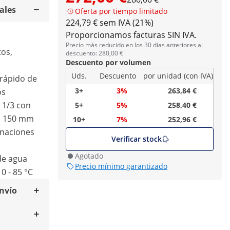
ales
Oferta por tiempo limitado
224,79 € sem IVA (21%)
Proporcionamos facturas SIN IVA.
Precio más reducido en los 30 días anteriores al
tos,
descuento: 280,00 €
Descuento por volumen
Uds.
Descuento
por unidad (con IVA)
 rápido de
3+
3%
263,84 €
os
 1/3 con
5+
5%
258,40 €
a 150 mm
10+
7%
252,96 €
inaciones
Verificar stock
Agotado
de agua
Precio mínimo garantizado
0 - 85 °C
envío