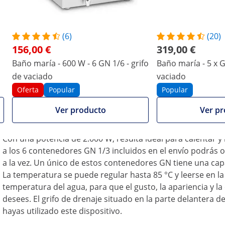
La comida se mantiene caliente de manera u
Catering
(6)
(20)
La práctica base hace este aparato ideal para el autoservi
156,00 €
319,00 €
comedores, bufés, bares, cafeterías y en todo tipo de even
Baño maría - 600 W - 6 GN 1/6 - grifo
Baño maría - 5 x GN
aunque existe la
posibilidad de combinarlos de diversa
de vaciado
vaciado
contenedor 1/1 y 2 contenedores ½ GN, o bien 12 contene
El baño maría está fabricado en acero inoxidable de alta 
Oferta
Popular
Popular
caliente que contienen las cubas con los alimentos a mante
Ver producto
Ver pr
resistencias no será pues trasmitido directamente a los ali
mantendrá caliente de forma homogénea durante largo tie
Con una potencia de 2.000 W, resulta ideal para calentar 
a los 6 contenedores GN 1/3 incluidos en el envío podrás o
a la vez. Un único de estos contenedores GN tiene una capaci
La temperatura se puede regular hasta 85 °C y leerse en la
temperatura del agua, para que el gusto, la apariencia y l
desees. El grifo de drenaje situado en la parte delantera de
hayas utilizado este dispositivo.