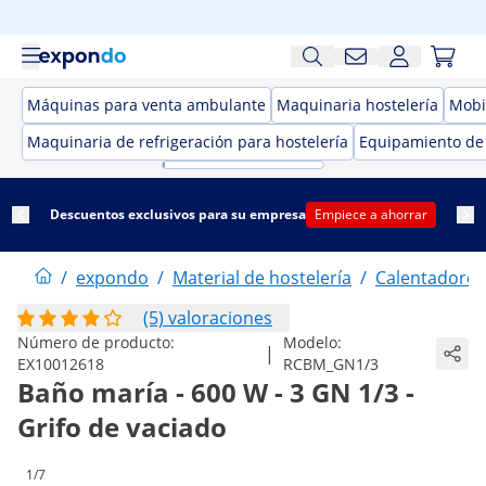
Máquinas para venta ambulante
Maquinaria hostelería
Mobil
Maquinaria de refrigeración para hostelería
Equipamiento de
Descuentos exclusivos para su empresa
Empiece a ahorrar
/
expondo
/
Material de hostelería
/
Calentadores
(5) valoraciones
Número de producto:
Modelo:
|
EX10012618
RCBM_GN1/3
Baño maría - 600 W - 3 GN 1/3 -
Grifo de vaciado
1/7