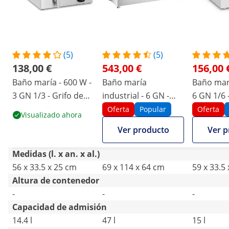
(5)
(5)
138,00 €
543,00 €
156,00 
Baño maría - 600 W -
Baño maría
Baño marí
3 GN 1/3 - Grifo de
industrial - 6 GN -
6 GN 1/6 -
vaciado
Con bandeja para
vaciado
Oferta
Popular
Oferta
Visualizado ahora
carne
Ver producto
Ver p
Medidas (l. x an. x al.)
56 x 33.5 x 25 cm
69 x 114 x 64 cm
59 x 33.5
Altura de contenedor
-
-
-
Capacidad de admisión
14.4 l
47 l
15 l