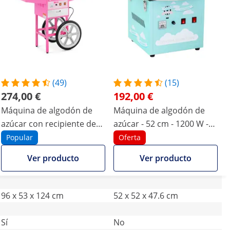
(49)
(15)
274,00 €
192,00 €
Máquina de algodón de
Máquina de algodón de
azúcar con recipiente de
azúcar - 52 cm - 1200 W -
acero inoxidable y cajón -
turquesa
Popular
Oferta
230V, 1200W
Ver producto
Ver producto
96 x 53 x 124 cm
52 x 52 x 47.6 cm
Sí
No