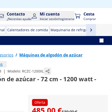
Contacto
Mi cuenta
Cesta
¿Necesitas ayuda?
Iniciar sesión/registrarse
Comprar
nal
Calentadores de comida
Maquinaria de refrigeración para ho
esorios
/
Máquinas de algodón de azúcar
es
|
3
Modelo:
RCZC-1200XL
 de azúcar - 72 cm - 1200 watt -
Oferta
485,00 €
539,00 €