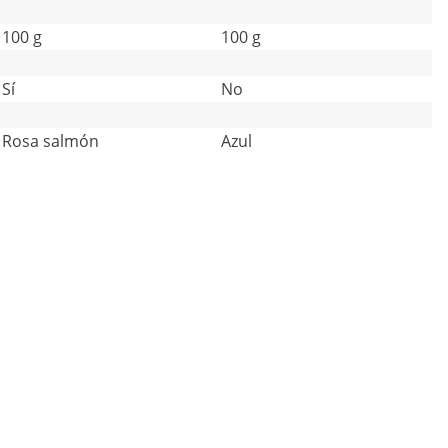
100 g
100 g
Sí
No
Rosa salmón
Azul