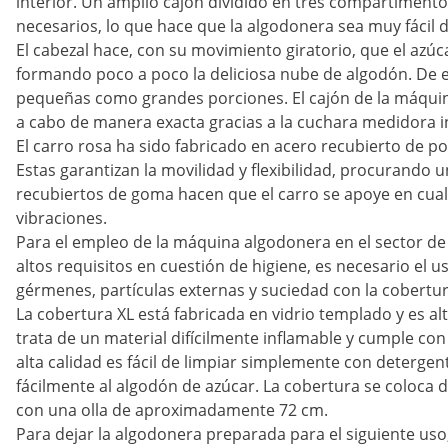
interior. Un amplio cajón dividido en tres compartimento
necesarios, lo que hace que la algodonera sea muy fácil d
El cabezal hace, con su movimiento giratorio, que el azúc
formando poco a poco la deliciosa nube de algodón. De 
pequeñas como grandes porciones. El cajón de la máquina 
a cabo de manera exacta gracias a la cuchara medidora in
El carro rosa ha sido fabricado en acero recubierto de po
Estas garantizan la movilidad y flexibilidad, procurando 
recubiertos de goma hacen que el carro se apoye en cua
vibraciones.
Para el empleo de la máquina algodonera en el sector de
altos requisitos en cuestión de higiene, es necesario el 
gérmenes, partículas externas y suciedad con la cobertura
La cobertura XL está fabricada en vidrio templado y es a
trata de un material difícilmente inflamable y cumple con 
alta calidad es fácil de limpiar simplemente con deterge
fácilmente al algodón de azúcar. La cobertura se coloca 
con una olla de aproximadamente 72 cm.
Para dejar la algodonera preparada para el siguiente uso