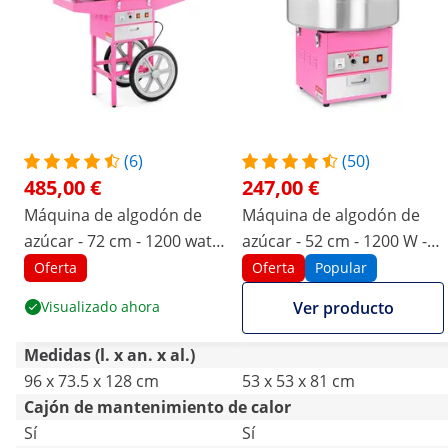
(6)
(50)
485,00 €
247,00 €
Máquina de algodón de
Máquina de algodón de
azúcar - 72 cm - 1200 watt
azúcar - 52 cm - 1200 W -
- carro incluido
cobertura
Oferta
Oferta
Popular
Visualizado ahora
Ver producto
Medidas (l. x an. x al.)
96 x 73.5 x 128 cm
53 x 53 x 81 cm
Cajón de mantenimiento de calor
Sí
Sí