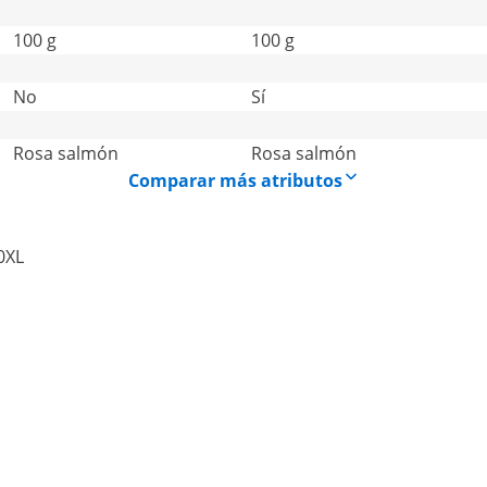
100 g
100 g
No
Sí
Rosa salmón
Rosa salmón
Comparar más atributos
0XL