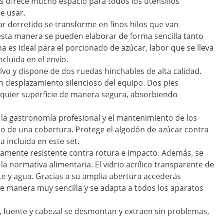
s ofrece mucho espacio para todos los utensilios
e usar.
ar derretido se transforme en finos hilos que van
esta manera se pueden elaborar de forma sencilla tanto
es ideal para el porcionado de azúcar, labor que se lleva
cluida en el envío.
lvo y dispone de dos ruedas hinchables de alta calidad.
un desplazamiento silencioso del equipo. Dos pies
lquier superficie de manera segura, absorbiendo
 la gastronomía profesional y el mantenimiento de los
uso de una cobertura. Protege el algodón de azúcar contra
 incluida en este set.
ltamente resistente contra rotura e impacto. Además, se
la normativa alimentaria. El vidrio acrílico transparente de
nte y agua. Gracias a su amplia abertura accederás
de manera muy sencilla y se adapta a todos los aparatos
, fuente y cabezal se desmontan y extraen sin problemas,