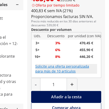
ales
Oferta por tiempo limitado
400,83 € sem IVA (21%)
Proporcionamos facturas SIN IVA.
tt
Precio más reducido en los 30 días anteriores al
o
descuento: 539,00 €
Descuento por volumen
Uds.
Descuento
por unidad (con IVA)
 el
3+
3%
470,45 €
ción = 12-
5+
6%
455,90 €
colorante
10+
8%
446,20 €
Solicite una oferta personalizada
para más de 10 artículos
ectora
Cantidad
d y otras
-
+
s
ta para
Añadir a la cesta
Comprar ahora