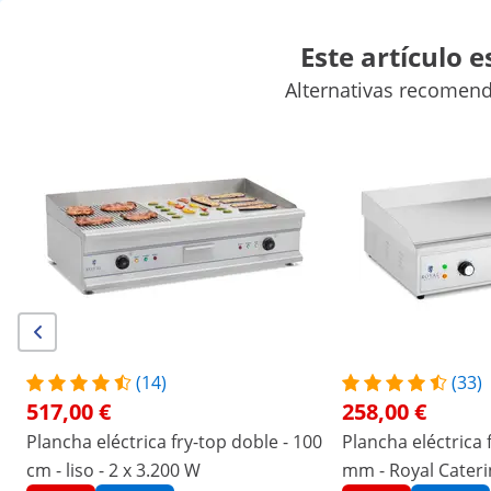
Este artículo 
Alternativas recomend
Máquinas para venta ambulante
Maquinaria hostelería
Mobil
Maquinaria de refrigeración para hostelería
Equipamiento de
Descuentos exclusivos para su empresa
Empiece a ahorrar
/
expondo
/
Material de hostelería
/
Maquinaria h
(6) valoraciones
|
Número de producto:
EX10010064
Modelo:
RCG 75G
Plancha eléctrica fry-top doble - 75
(14)
(33)
517,00 €
258,00 €
cm - ondulado - 2 x 3.200 W
Plancha eléctrica fry-top doble - 100
Plancha eléctrica 
cm - liso - 2 x 3.200 W
mm - Royal Caterin
1/6