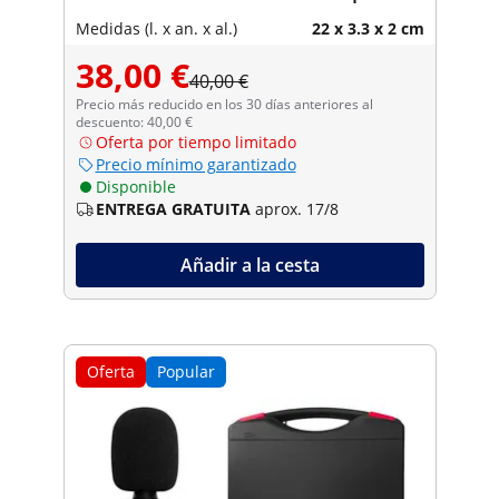
Bluetooth con smartphone -
Medidas (l. x an. x al.)
22 x 3.3 x 2 cm
Steinberg Systems
38,00 €
40,00 €
Precio más reducido en los 30 días anteriores al
descuento: 40,00 €
Oferta por tiempo limitado
Precio mínimo garantizado
Disponible
ENTREGA GRATUITA
aprox. 17/8
Añadir a la cesta
Oferta
Popular