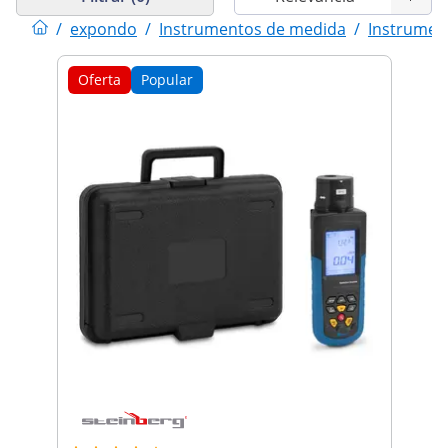
/
expondo
/
Instrumentos de medida
/
Instrumen
Oferta
Popular