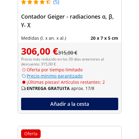
(5)
Contador Geiger - radiaciones α, β,
γ, χ
Medidas (l. x an. x al.)
20 x 7 x 5 cm
306,00 €
315,00 €
Precio más reducido en los 30 días anteriores al
descuento: 315,00 €
Oferta por tiempo limitado
Precio mínimo garantizado
¡Últimas piezas! Artículos restantes: 2
ENTREGA GRATUITA
aprox. 17/8
Añadir a la cesta
Oferta