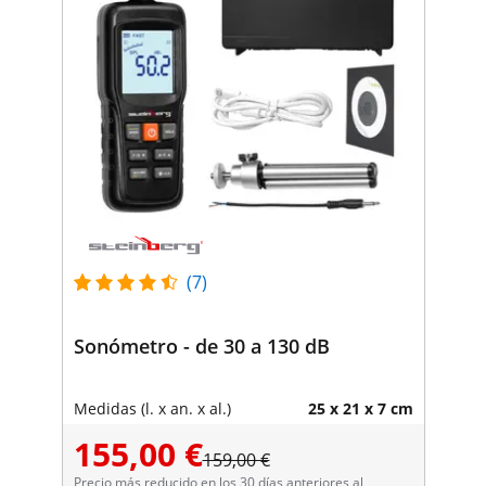
(7)
Sonómetro - de 30 a 130 dB
Medidas (l. x an. x al.)
25 x 21 x 7 cm
155,00 €
159,00 €
Precio más reducido en los 30 días anteriores al