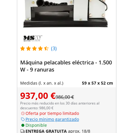
(3)
Máquina pelacables eléctrica - 1.500
W - 9 ranuras
Medidas (l. x an. x al.)
59 x 57 x 52 cm
937,00 €
986,00 €
Precio más reducido en los 30 días anteriores al
descuento: 986,00 €
Oferta por tiempo limitado
Precio mínimo garantizado
Disponible
ENTREGA GRATUITA
aprox. 18/8