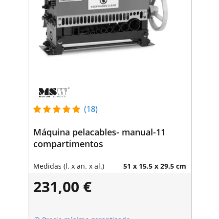
(18)
Máquina pelacables- manual-11
compartimentos
Medidas (l. x an. x al.)
51 x 15.5 x 29.5 cm
231,00 €