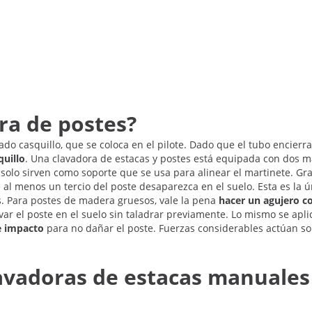
ra de postes?
do casquillo, que se coloca en el pilote. Dado que el tubo encierr
quillo
. Una clavadora de estacas y postes está equipada con dos ma
olo sirven como soporte que se usa para alinear el martinete. Grac
al menos un tercio del poste desaparezca en el suelo. Esta es la ú
s. Para postes de madera gruesos, vale la pena
hacer un agujero c
r el poste en el suelo sin taladrar previamente. Lo mismo se aplica
e impacto
para no dañar el poste. Fuerzas considerables actúan sob
lavadoras de estacas manuales