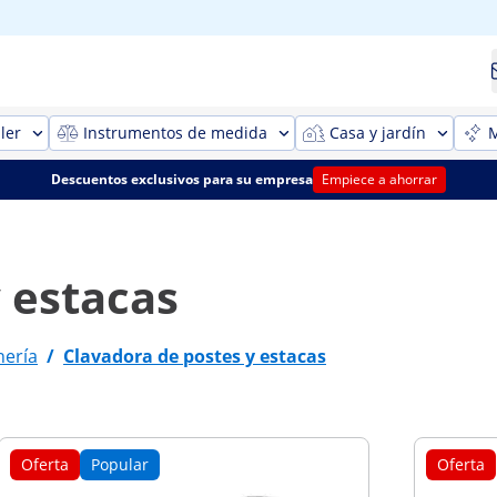
ler
Instrumentos de medida
Casa y jardín
M
Descuentos exclusivos para su empresa
Empiece a ahorrar
 estacas
nería
/
Clavadora de postes y estacas
Oferta
Popular
Oferta