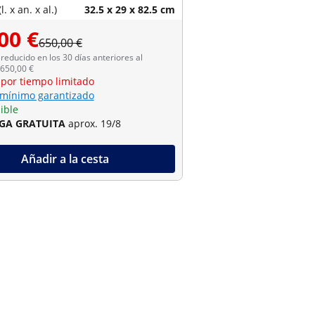
. x an. x al.)
32.5 x 29 x 82.5 cm
00 €
650,00 €
reducido en los 30 días anteriores al
 650,00 €
 por tiempo limitado
 mínimo garantizado
ible
GA GRATUITA
aprox. 19/8
Añadir a la cesta