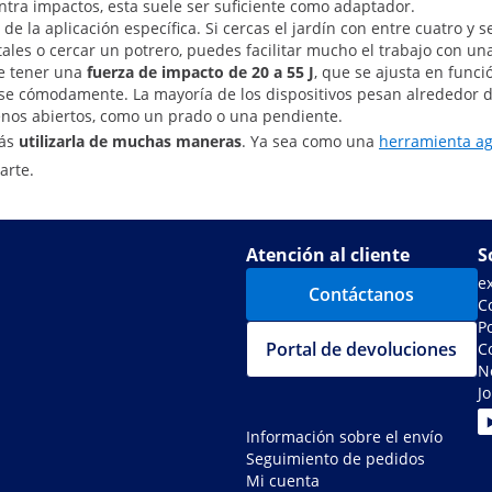
ntra impactos, esta suele ser suficiente como adaptador.
de la aplicación específica. Si cercas el jardín con entre cuatro y
frutales o cercar un potrero, puedes facilitar mucho el trabajo con u
be tener una
fuerza de impacto de 20 a 55 J
, que se ajusta en funci
se cómodamente. La mayoría de los dispositivos pesan alrededor de
rrenos abiertos, como un prado o una pendiente.
rás
utilizarla de muchas maneras
. Ya sea como una
herramienta ag
arte.
Atención al cliente
S
e
Contáctanos
C
Po
Portal de devoluciones
C
N
J
Información sobre el envío
Seguimiento de pedidos
Mi cuenta