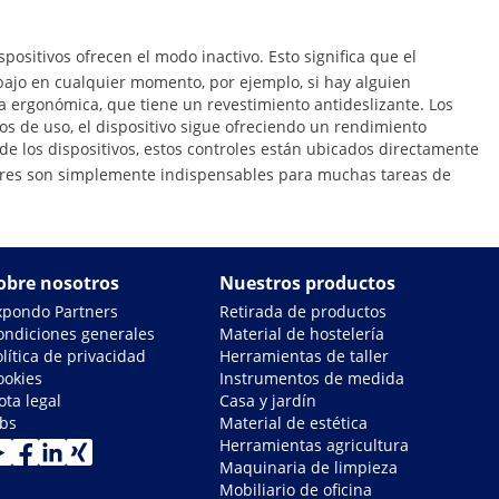
ositivos ofrecen el modo inactivo. Esto significa que el
abajo en cualquier momento, por ejemplo, si hay alguien
ergonómica, que tiene un revestimiento antideslizante. Los
s de uso, el dispositivo sigue ofreciendo un rendimiento
de los dispositivos, estos controles están ubicados directamente
dores son simplemente indispensables para muchas tareas de
obre nosotros
Nuestros productos
xpondo Partners
Retirada de productos
ondiciones generales
Material de hostelería
lítica de privacidad
Herramientas de taller
ookies
Instrumentos de medida
ota legal
Casa y jardín
obs
Material de estética
Herramientas agricultura
Maquinaria de limpieza
Mobiliario de oficina