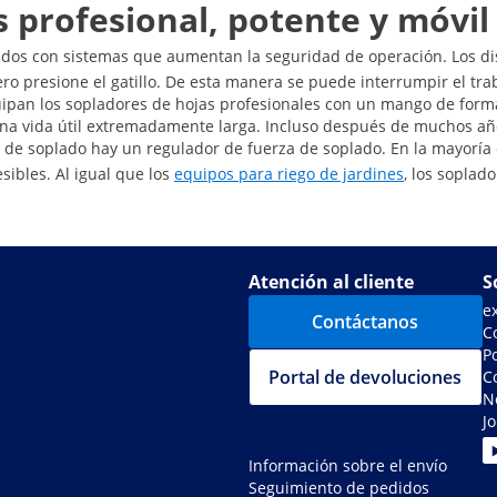
 profesional, potente y móvil
ados con sistemas que aumentan la seguridad de operación. Los disp
nero presione el gatillo. De esta manera se puede interrumpir el tr
pan los sopladores de hojas profesionales con un mango de forma 
 una vida útil extremadamente larga. Incluso después de muchos año
a de soplado hay un regulador de fuerza de soplado. En la mayoría 
sibles. Al igual que los
equipos para riego de jardines
, los sopla
Atención al cliente
S
e
Contáctanos
C
Po
Portal de devoluciones
C
N
J
Información sobre el envío
Seguimiento de pedidos