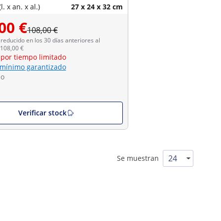
. x an. x al.)
27 x 24 x 32 cm
00 €
108,00 €
reducido en los 30 días anteriores al
 108,00 €
 por tiempo limitado
 mínimo garantizado
do
Verificar stock
Se muestran