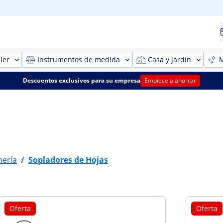
ler
Instrumentos de medida
Casa y jardín
M
Descuentos exclusivos para su empresa
Empiece a ahorrar
nería
/
Sopladores de Hojas
Oferta
Oferta