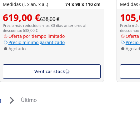
Medidas (l. x an. x al.)
74 x 98 x 110 cm
Medidas (l
619,00 €
105,
638,00 €
Precio más reducido en los 30 días anteriores al
Precio más 
descuento: 638,00 €
descuento:
Oferta por tiempo limitado
Oferta
Precio mínimo garantizado
Precio
Agotado
Agota
Verificar stock
Último
1