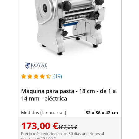
(19)
Máquina para pasta - 18 cm - de 1 a
14 mm - eléctrica
Medidas (l. x an. x al.)
32 x 36 x 42 cm
173,00 €
182,00 €
Precio más reducido en los 30 días anteriores al
descuento: 182,00 €