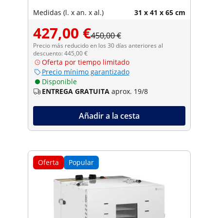
Medidas (l. x an. x al.)
31 x 41 x 65 cm
427,00 €
450,00 €
Precio más reducido en los 30 días anteriores al
descuento: 445,00 €
Oferta por tiempo limitado
Precio mínimo garantizado
Disponible
ENTREGA GRATUITA
aprox. 19/8
Añadir a la cesta
Oferta
Popular