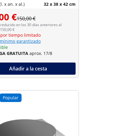
. x an. x al.)
32 x 38 x 42 cm
00 €
150,00 €
reducido en los 30 días anteriores al
 150,00 €
 por tiempo limitado
 mínimo garantizado
ible
GA GRATUITA
aprox. 17/8
Añadir a la cesta
Popular