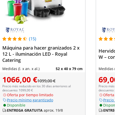
(15)
Máquina para hacer granizados 2 x
Hervido
12 L - iluminación LED - Royal
W – co
Catering
Medidas (l. x an. x al.)
52 x 40 x 79 cm
Medidas (l
1066,00 €
69,0
1099,00 €
Precio más reducido en los 30 días anteriores al
Precio más 
descuento: 1099,00 €
descuento: 
Oferta por tiempo limitado
Oferta
Precio mínimo garantizado
Precio
Disponible
Dispon
ENTREGA GRATUITA
aprox. 19/8
ENTRE