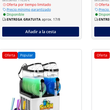
descuento: 116,00 €
descuento:
Oferta por tiempo limitado
Oferta
Precio mínimo garantizado
Precio
Disponible
Dispon
ENTREGA GRATUITA
aprox. 17/8
ENTRE
Añadir a la cesta
Oferta
Popular
Oferta