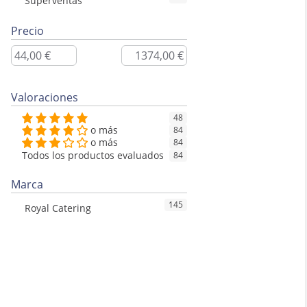
Superventas
Precio
Valoraciones
48
o más
84
o más
84
Todos los productos evaluados
84
Marca
145
Royal Catering