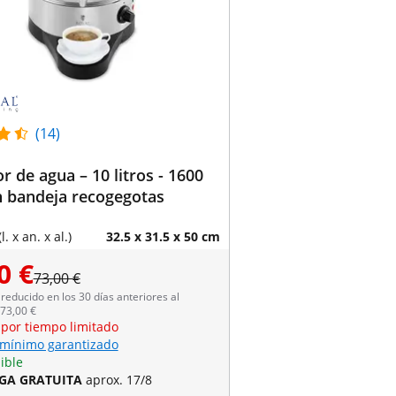
(14)
r de agua – 10 litros - 1600
n bandeja recogegotas
. x an. x al.)
32.5 x 31.5 x 50 cm
0 €
73,00 €
reducido en los 30 días anteriores al
73,00 €
 por tiempo limitado
 mínimo garantizado
ible
GA GRATUITA
aprox. 17/8