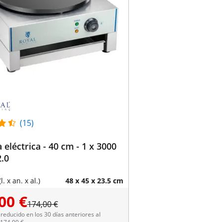
(15)
 eléctrica - 40 cm - 1 x 3000
2.0
. x an. x al.)
48 x 45 x 23.5 cm
00 €
174,00 €
reducido en los 30 días anteriores al