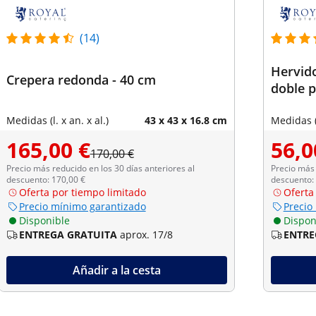
(14)
Hervido
Crepera redonda - 40 cm
doble 
Medidas (l. x an. x al.)
43 x 43 x 16.8 cm
Medidas (l
165,00 €
56,0
170,00 €
Precio más reducido en los 30 días anteriores al
Precio más 
descuento: 170,00 €
descuento: 
Oferta por tiempo limitado
Oferta
Precio mínimo garantizado
Precio
Disponible
Dispon
ENTREGA GRATUITA
aprox. 17/8
ENTRE
Añadir a la cesta