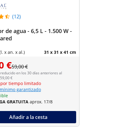
(12)
r de agua - 6,5 L - 1.500 W -
pared
. x an. x al.)
31 x 31 x 41 cm
0 €
59,00 €
reducido en los 30 días anteriores al
59,00 €
 por tiempo limitado
 mínimo garantizado
ible
GA GRATUITA
aprox. 17/8
Añadir a la cesta