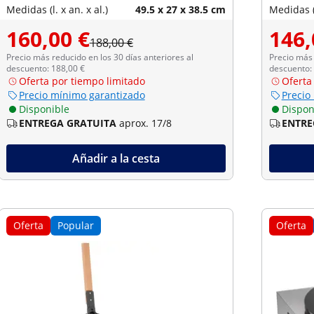
Medidas (l. x an. x al.)
49.5 x 27 x 38.5 cm
Medidas (l
160,00 €
146,
188,00 €
Precio más reducido en los 30 días anteriores al
Precio más 
descuento: 188,00 €
descuento:
Oferta por tiempo limitado
Oferta
Precio mínimo garantizado
Precio
Disponible
Dispon
ENTREGA GRATUITA
aprox. 17/8
ENTRE
Añadir a la cesta
Oferta
Popular
Oferta