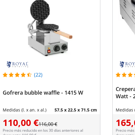
(22)
Crepera
Gofrera bubble waffle - 1415 W
Watt - 
Medidas (l. x an. x al.)
57.5 x 22.5 x 71.5 cm
Medidas (l
110,00 €
165,
116,00 €
Precio más reducido en los 30 días anteriores al
Precio más 