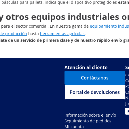
 básculas para pallets, indica que el dispositivo protegido es
estan
 otros equipos industriales o
 para el sector comercial. En nuestra gama de
equipamiento indust
de producción
hasta
herramientas agrícolas
.
ate de un servicio de primera clase y de nuestro rápido envío gr
Atención al cliente
S
e
Contáctanos
C
Po
Portal de devoluciones
C
N
J
Información sobre el envío
Seguimiento de pedidos
Mi cuenta