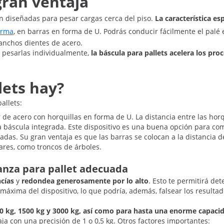
 gran ventaja
tán diseñadas para pesar cargas cerca del piso.
La característica es
orma
, en barras en forma de U. Podrás conducir fácilmente el palé 
 anchos dientes de acero.
a pesarlas individualmente,
la báscula para pallets acelera los pro
lets hay?
allets:
 de acero con horquillas en forma de U. La distancia entre las ho
na báscula integrada. Este dispositivo es una buena opción para co
das. Su gran ventaja es que las barras se colocan a la distancia d
ares, como troncos de árboles.
lanza para pallet adecuada
cías
y
redondea generosamente por lo alto
. Esto te permitirá d
 máxima del dispositivo, lo que podría, además, falsear los result
00 kg, 1500 kg y 3000 kg, así como para hasta una enorme capaci
ja con una precisión de 1 o 0,5 kg. Otros factores importantes: