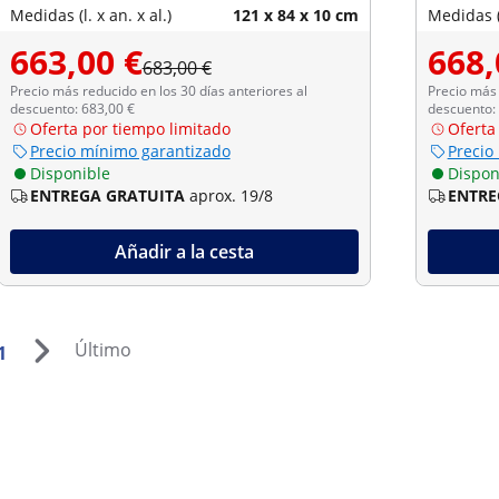
Medidas (l. x an. x al.)
121 x 84 x 10 cm
Medidas (l
663,00 €
668,
683,00 €
Precio más reducido en los 30 días anteriores al
Precio más 
descuento: 683,00 €
descuento:
Oferta por tiempo limitado
Oferta
Precio mínimo garantizado
Precio
Disponible
Dispon
ENTREGA GRATUITA
aprox. 19/8
ENTRE
Añadir a la cesta
Último
1