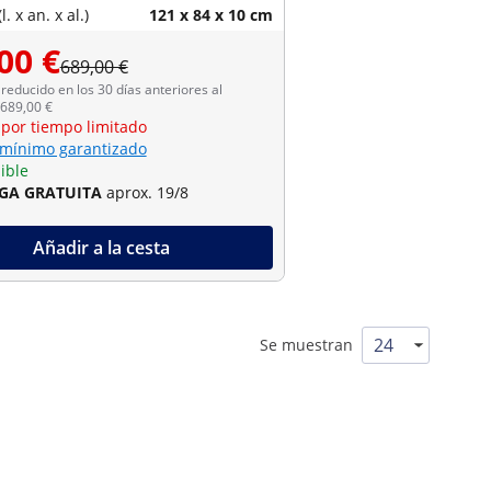
. x an. x al.)
121 x 84 x 10 cm
00 €
689,00 €
reducido en los 30 días anteriores al
 689,00 €
 por tiempo limitado
 mínimo garantizado
ible
GA GRATUITA
aprox. 19/8
Añadir a la cesta
Se muestran