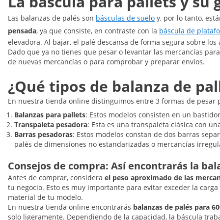
La báscula para pallets y su
Las balanzas de palés son
básculas de suelo
y, por lo tanto, es
pensada
, ya que consiste, en contraste con la
báscula de plataf
elevadora. Al bajar, el palé descansa de forma segura sobre los
Dado que ya no tienes que pesar o levantar las mercancías par
de nuevas mercancías o para comprobar y preparar envíos.
¿Qué tipos de balanza de pal
En nuestra tienda online distinguimos entre 3 formas de pesar p
Balanzas para pallets
: Estos modelos consisten en un bastidor
Transpaleta pesadora
: Esta es una transpaleta clásica con u
Barras pesadoras
: Estos modelos constan de dos barras separa
palés de dimensiones no estandarizadas o mercancías irregul
Consejos de compra: Así encontrarás la ba
Antes de comprar, considera
el peso aproximado de las mercan
tu negocio. Esto es muy importante para evitar exceder la carga
material de tu modelo.
En nuestra tienda online encontrarás
balanzas de palés para 6
solo ligeramente. Dependiendo de la capacidad, la báscula traba