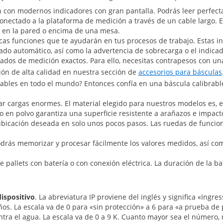
con modernos indicadores con gran pantalla. Podrás leer perfectam
conectado a la plataforma de medición a través de un cable largo. E
, en la pared o encima de una mesa.
cas funciones que te ayudarán en tus procesos de trabajo. Estas i
o automático, así como la advertencia de sobrecarga o el indicado
ultados de medición exactos. Para ello, necesitas contrapesos con u
ción de alta calidad en nuestra sección de
accesorios para básculas
rables en todo el mundo? Entonces confía en una báscula calibrabl
ar cargas enormes. El material elegido para nuestros modelos es, e
o en polvo garantiza una superficie resistente a arañazos e impact
ubicación deseada en solo unos pocos pasos. Las ruedas de funcion
odrás memorizar y procesar fácilmente los valores medidos, así com
de pallets con batería o con conexión eléctrica. La duración de la 
dispositivo
. La abreviatura IP proviene del inglés y significa «Ingres
raños. La escala va de 0 para «sin protección» a 6 para «a prueba de
ontra el agua. La escala va de 0 a 9 K. Cuanto mayor sea el número,