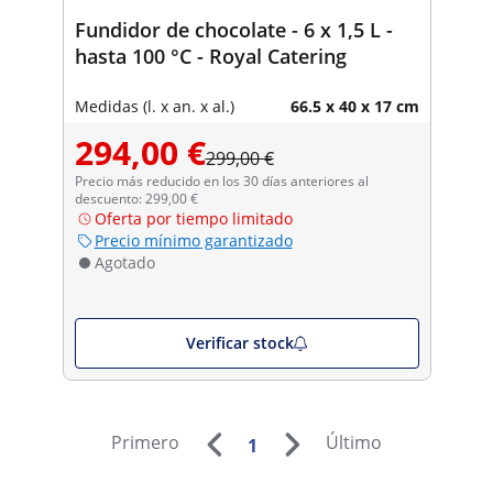
Fundidor de chocolate - 6 x 1,5 L -
hasta 100 °C - Royal Catering
Medidas (l. x an. x al.)
66.5 x 40 x 17 cm
294,00 €
299,00 €
Precio más reducido en los 30 días anteriores al
descuento: 299,00 €
Oferta por tiempo limitado
Precio mínimo garantizado
Agotado
Verificar stock
Primero
Último
1