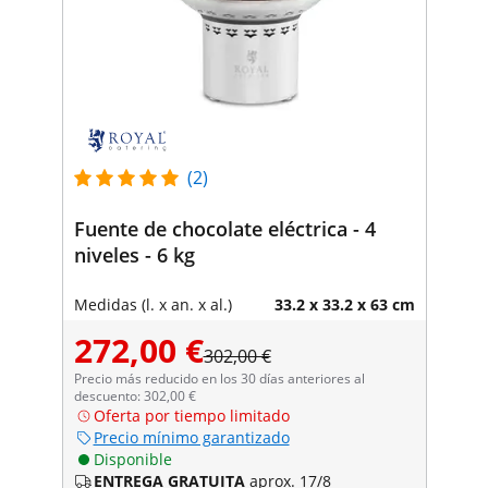
(2)
Fuente de chocolate eléctrica - 4
niveles - 6 kg
Medidas (l. x an. x al.)
33.2 x 33.2 x 63 cm
272,00 €
302,00 €
Precio más reducido en los 30 días anteriores al
descuento: 302,00 €
Oferta por tiempo limitado
Precio mínimo garantizado
Disponible
ENTREGA GRATUITA
aprox. 17/8