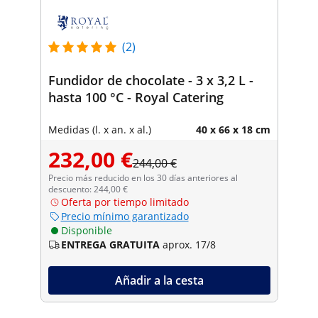
(2)
Fundidor de chocolate - 3 x 3,2 L -
hasta 100 °C - Royal Catering
Medidas (l. x an. x al.)
40 x 66 x 18 cm
232,00 €
244,00 €
Precio más reducido en los 30 días anteriores al
descuento: 244,00 €
Oferta por tiempo limitado
Precio mínimo garantizado
Disponible
ENTREGA GRATUITA
aprox. 17/8
Añadir a la cesta